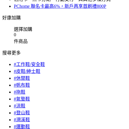
PChome 聯名卡最高6%，新戶再享首刷禮800P
好康加購
選擇加購
0
件商品
搜尋更多
#工作鞋/安全鞋
#皮鞋/紳士鞋
#休閒鞋
#帆布鞋
#拖鞋
#氣墊鞋
#涼鞋
#登山鞋
#溯溪鞋
#運動鞋