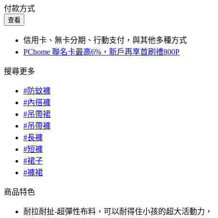
付款方式
查看
信用卡、無卡分期、行動支付，與其他多種方式
PChome 聯名卡最高6%，新戶再享首刷禮800P
搜尋更多
#防蚊褲
#內搭褲
#吊帶裙
#吊帶褲
#長褲
#短褲
#裙子
#褲裙
商品特色
耐拉耐扯-超彈性布料，可以耐得住小孩的超大活動力，