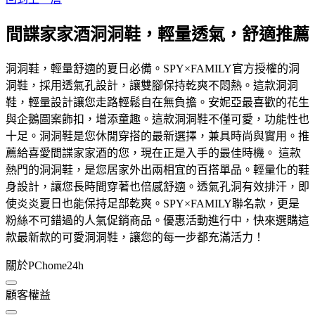
間諜家家酒洞洞鞋，輕量透氣，舒適推薦
洞洞鞋，輕量舒適的夏日必備。SPY×FAMILY官方授權的洞
洞鞋，採用透氣孔設計，讓雙腳保持乾爽不悶熱。這款洞洞
鞋，輕量設計讓您走路輕鬆自在無負擔。安妮亞最喜歡的花生
與企鵝圖案飾扣，增添童趣。這款洞洞鞋不僅可愛，功能性也
十足。洞洞鞋是您休閒穿搭的最新選擇，兼具時尚與實用。推
薦給喜愛間諜家家酒的您，現在正是入手的最佳時機。 這款
熱門的洞洞鞋，是您居家外出兩相宜的百搭單品。輕量化的鞋
身設計，讓您長時間穿著也倍感舒適。透氣孔洞有效排汗，即
使炎炎夏日也能保持足部乾爽。SPY×FAMILY聯名款，更是
粉絲不可錯過的人氣促銷商品。優惠活動進行中，快來選購這
款最新款的可愛洞洞鞋，讓您的每一步都充滿活力！
關於PChome24h
顧客權益