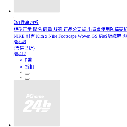
滿1件享79折
版型正常 聯名 輕量 舒適 正品公司貨 出貨會使用防撞硬
NIKE 耐吉 Kith x Nike Footscape Woven GS 豹紋
$6,649
(售價已折)
$8,417
P幣
折扣