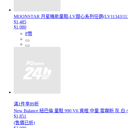
MOONSTAR 月星機能童鞋-LV甜心系列任選(LV11343/11348
$1,485
$1,980
P幣
滿1件享89折
New Balance 紐巴倫 童鞋 990 V6 寬楦 中童 雲霧粉 灰 
$1,851
(售價已折)