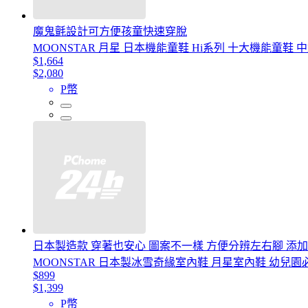
魔鬼氈設計可方便孩童快速穿脫
MOONSTAR 月星 日本機能童鞋 Hi系列 十大機能童鞋 中童
$1,664
$2,080
P幣
日本製造款 穿著也安心 圖案不一樣 方便分辨左右腳 添加
MOONSTAR 日本製冰雪奇緣室內鞋 月星室內鞋 幼兒園
$899
$1,399
P幣