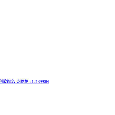
級瑪利歐聯名 克駱格 21213990H