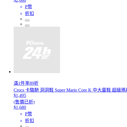
$2,080
P幣
折扣
滿1件享89折
Crocs 卡駱馳 洞洞鞋 Super Mario Core K 中大童鞋 超
$1,495
(售價已折)
$1,680
P幣
折扣