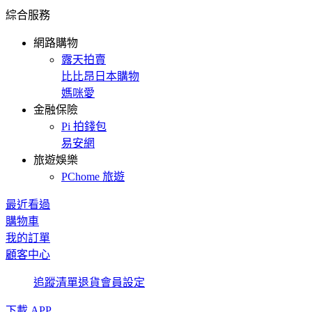
綜合服務
網路購物
露天拍賣
比比昂日本購物
媽咪愛
金融保險
Pi 拍錢包
易安網
旅遊娛樂
PChome 旅遊
最近看過
購物車
我的訂單
顧客中心
追蹤清單
退貨
會員設定
下載 APP