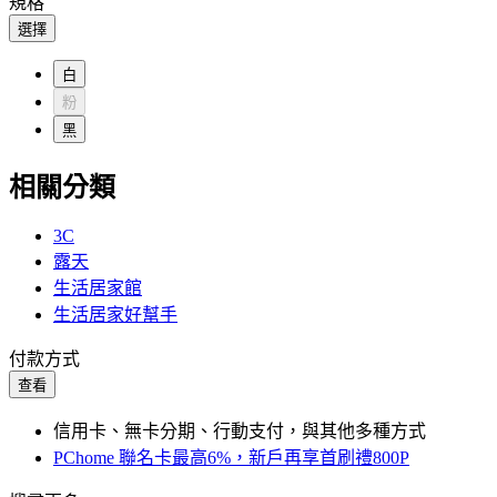
規格
選擇
白
粉
黑
相關分類
3C
露天
生活居家館
生活居家好幫手
付款方式
查看
信用卡、無卡分期、行動支付，與其他多種方式
PChome 聯名卡最高6%，新戶再享首刷禮800P