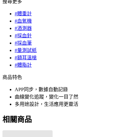
搜尋更多
#體重計
#血氧機
#酒測器
#採血針
#採血筆
#量測試紙
#額耳溫槍
#體脂計
商品特色
APP同步，數據自動記錄
曲線變化追蹤，變化一目了然
多用途設計，生活應用更靈活
相關商品