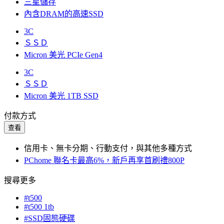
三星儲存
內含DRAM的高速SSD
3C
ＳＳＤ
Micron 美光 PCIe Gen4
3C
ＳＳＤ
Micron 美光 1TB SSD
付款方式
查看
信用卡、無卡分期、行動支付，與其他多種方式
PChome 聯名卡最高6%，新戶再享首刷禮800P
搜尋更多
#t500
#t500 1tb
#SSD固態硬碟