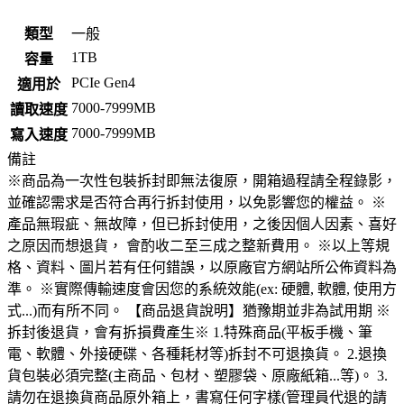
類型
一般
1TB
容量
PCIe Gen4
適用於
7000-7999MB
讀取速度
7000-7999MB
寫入速度
備註
※商品為一次性包裝拆封即無法復原，開箱過程請全程錄影，
並確認需求是否符合再行拆封使用，以免影響您的權益。 ※
產品無瑕疵、無故障，但已拆封使用，之後因個人因素、喜好
之原因而想退貨， 會酌收二至三成之整新費用。 ※以上等規
格、資料、圖片若有任何錯誤，以原廠官方網站所公佈資料為
準。 ※實際傳輸速度會因您的系統效能(ex: 硬體, 軟體, 使用方
式...)而有所不同。 【商品退貨說明】猶豫期並非為試用期 ※
拆封後退貨，會有拆損費產生※ 1.特殊商品(平板手機、筆
電、軟體、外接硬碟、各種耗材等)拆封不可退換貨。 2.退換
貨包裝必須完整(主商品、包材、塑膠袋、原廠紙箱...等)。 3.
請勿在退換貨商品原外箱上，書寫任何字樣(管理員代退的請