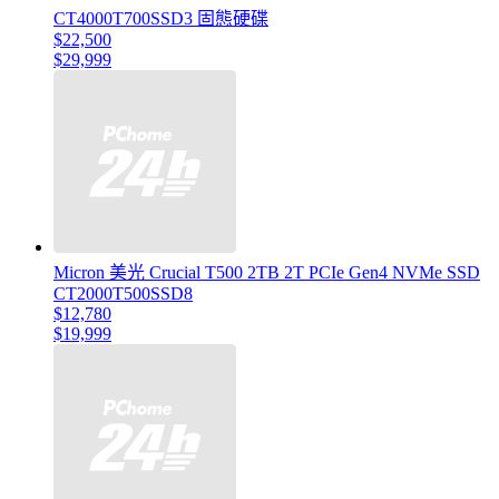
CT4000T700SSD3 固態硬碟
$22,500
$29,999
Micron 美光 Crucial T500 2TB 2T PCIe Gen4 NVMe SSD
CT2000T500SSD8
$12,780
$19,999