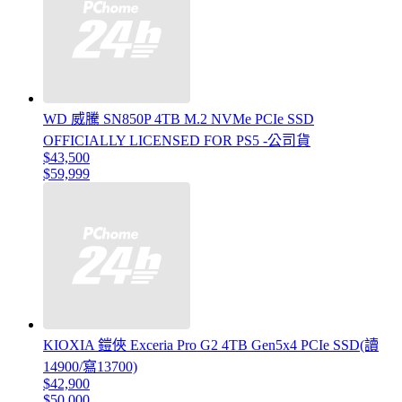
WD 威騰 SN850P 4TB M.2 NVMe PCIe SSD
OFFICIALLY LICENSED FOR PS5 -公司貨
$43,500
$59,999
KIOXIA 鎧俠 Exceria Pro G2 4TB Gen5x4 PCIe SSD(讀
14900/寫13700)
$42,900
$50,000