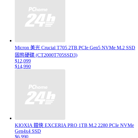
Micron 美光 Crucial T705 2TB PCIe Gen5 NVMe M.2 SSD
固態硬碟 (CT2000T705SSD3)
$12,099
$14,990
KIOXIA 鎧俠 EXCERIA PRO 1TB M.2 2280 PCIe NVMe
Gen4x4 SSD
$6,990