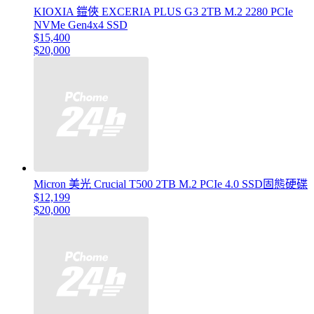
KIOXIA 鎧俠 EXCERIA PLUS G3 2TB M.2 2280 PCIe
NVMe Gen4x4 SSD
$15,400
$20,000
Micron 美光 Crucial T500 2TB M.2 PCIe 4.0 SSD固態硬碟
$12,199
$20,000