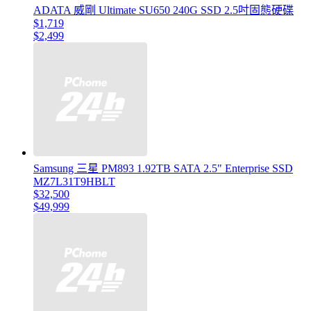
ADATA 威剛 Ultimate SU650 240G SSD 2.5吋固態硬碟
$1,719
$2,499
Samsung 三星 PM893 1.92TB SATA 2.5" Enterprise SSD
MZ7L31T9HBLT
$32,500
$49,999