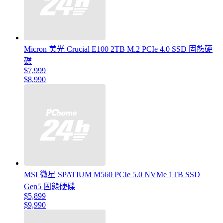
Micron 美光 Crucial E100 2TB M.2 PCIe 4.0 SSD 固態硬
碟
$7,999
$8,990
MSI 微星 SPATIUM M560 PCIe 5.0 NVMe 1TB SSD
Gen5 固態硬碟
$5,899
$9,990