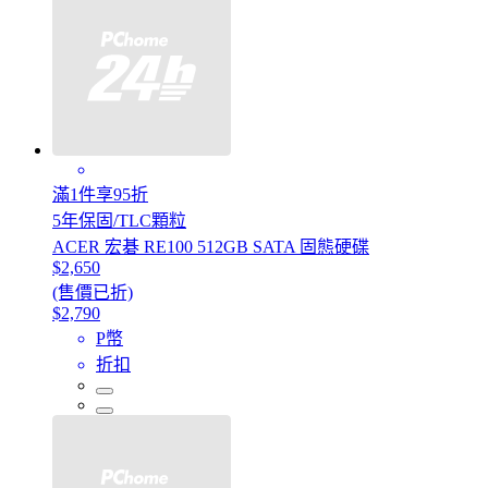
滿1件享95折
5年保固/TLC顆粒
ACER 宏碁 RE100 512GB SATA 固態硬碟
$2,650
(售價已折)
$2,790
P幣
折扣