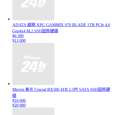
ADATA 威剛 XPG GAMMIX S70 BLADE 1TB PCIe 4.0
Gen4x4 M.2 SSD固態硬碟
$6,399
$13,000
Micron 美光 Crucial BX500 4TB 2.5吋 SATA SSD固態硬
碟
$16,000
$20,000