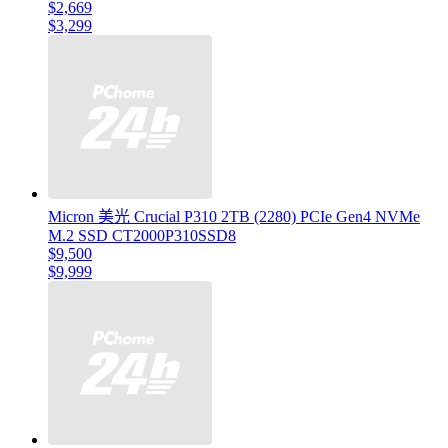
$2,669
$3,299
Micron 美光 Crucial P310 2TB (2280) PCIe Gen4 NVMe
M.2 SSD CT2000P310SSD8
$9,500
$9,999