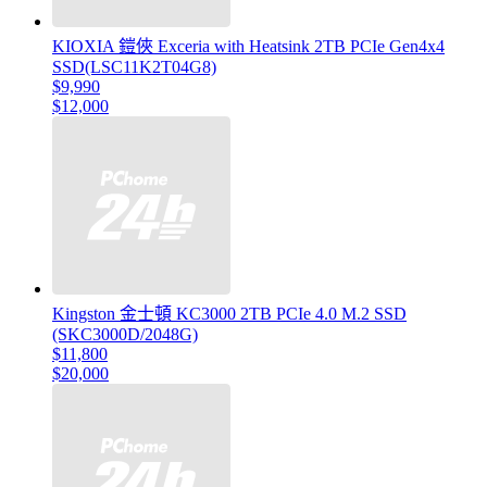
KIOXIA 鎧俠 Exceria with Heatsink 2TB PCIe Gen4x4
SSD(LSC11K2T04G8)
$9,990
$12,000
Kingston 金士頓 KC3000 2TB PCIe 4.0 M.2 SSD
(SKC3000D/2048G)
$11,800
$20,000