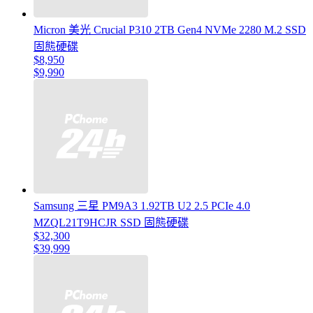
Micron 美光 Crucial P310 2TB Gen4 NVMe 2280 M.2 SSD
固態硬碟
$8,950
$9,990
Samsung 三星 PM9A3 1.92TB U2 2.5 PCIe 4.0
MZQL21T9HCJR SSD 固態硬碟
$32,300
$39,999