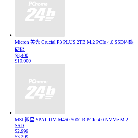
Micron 美光 Crucial P3 PLUS 2TB M.2 PCIe 4.0 SSD固態
硬碟
$8,400
$10,000
MSI 微星 SPATIUM M450 500GB PCIe 4.0 NVMe M.2
SSD
$2,999
$3,299