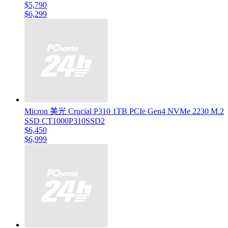
$5,790
$6,299
Micron 美光 Crucial P310 1TB PCIe Gen4 NVMe 2230 M.2
SSD CT1000P310SSD2
$6,450
$6,999