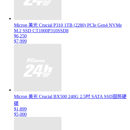
Micron 美光 Crucial P310 1TB (2280) PCIe Gen4 NVMe
M.2 SSD CT1000P310SSD8
$6,250
$7,999
Micron 美光 Crucial BX500 240G 2.5吋 SATA SSD固態硬
碟
$1,899
$5,000