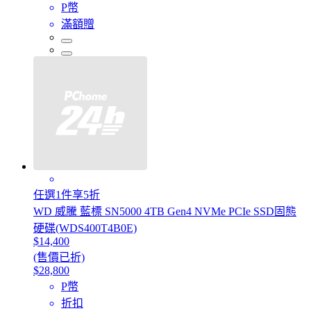
P幣
滿額贈
任選1件享5折
WD 威騰 藍標 SN5000 4TB Gen4 NVMe PCIe SSD固態
硬碟(WDS400T4B0E)
$14,400
(售價已折)
$28,800
P幣
折扣