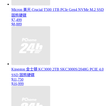
Micron 美光 Crucial T500 1TB PCIe Gen4 NVMe M.2 SSD
固態硬碟
$7,499
$8,889
Kingston 金士頓 KC3000 2TB SKC3000S/2048G PCIE 4.0
SSD 固態硬碟
$11,750
$16,999