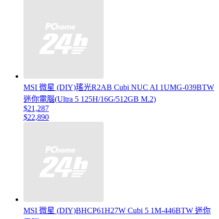
MSI 微星 (DIY)瑤光R2AB Cubi NUC AI 1UMG-039BTW
迷你電腦(Ultra 5 125H/16G/512GB M.2)
$21,287
$22,890
MSI 微星 (DIY)BHCP61H27W Cubi 5 1M-446BTW 迷你