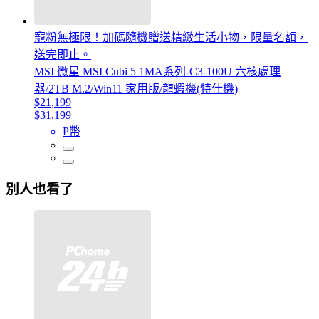
寵粉無極限！加碼隨機贈送精緻生活小物，限量名額，
送完即止。
MSI 微星 MSI Cubi 5 1MA系列-C3-100U 六核處理
器/2TB M.2/Win11 家用版/龍蝦機(特仕機)
$21,199
$31,199
P幣
別人也看了