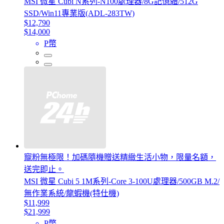
MSI 微星 Cubi N系列-N100處理器/8G記憶體/512G
SSD/Win11專業版(ADL-283TW)
$12,790
$14,000
P幣
寵粉無極限！加碼隨機贈送精緻生活小物，限量名額，
送完即止。
MSI 微星 Cubi 5 1M系列-Core 3-100U處理器/500GB M.2/
無作業系統/龍蝦機(特仕機)
$11,999
$21,999
P幣