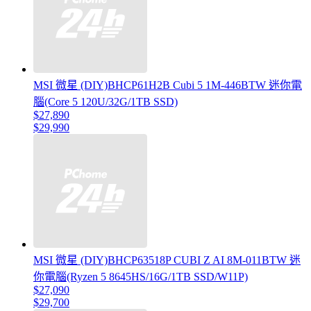
MSI 微星 (DIY)BHCP61H2B Cubi 5 1M-446BTW 迷你電
腦(Core 5 120U/32G/1TB SSD)
$27,890
$29,990
MSI 微星 (DIY)BHCP63518P CUBI Z AI 8M-011BTW 迷
你電腦(Ryzen 5 8645HS/16G/1TB SSD/W11P)
$27,090
$29,700