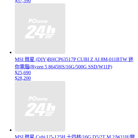
$37,390
MSI 微星 (DIY)BHCP63517P CUBI Z AI 8M-011BTW 迷
你電腦(Ryzen 5 8645HS/16G/500G SSD/W11P)
$25,690
$28,200
MSI 微星 Cubi U5-125H 十四核/16G D5/2T M.2/W11H/龍