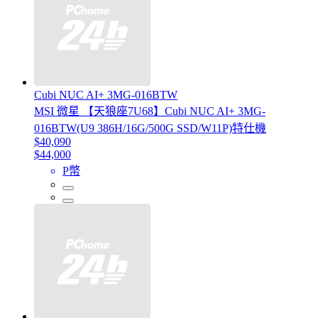
Cubi NUC AI+ 3MG-016BTW
MSI 微星 【天狼座7U68】Cubi NUC AI+ 3MG-
016BTW(U9 386H/16G/500G SSD/W11P)特仕機
$40,090
$44,000
P幣