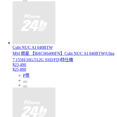
Cubi NUC AI 040BTW
MSI 微星 【BHCH6490FN】Cubi NUC AI 040BTW(Ultra
7 155H/16G/512G SSD/FD)特仕機
$23,490
$25,800
P幣