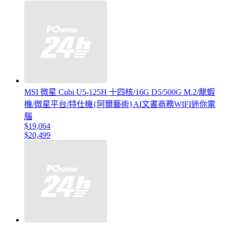
MSI 微星 Cubi U5-125H 十四核/16G D5/500G M.2/龍蝦
機/微星平台/特仕機{阿爾藝術}AI文書商務WIFI迷你電
腦
$19,064
$20,499