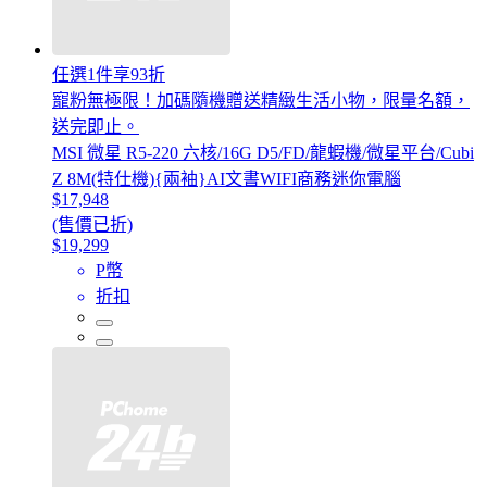
任選1件享93折
寵粉無極限！加碼隨機贈送精緻生活小物，限量名額，
送完即止。
MSI 微星 R5-220 六核/16G D5/FD/龍蝦機/微星平台/Cubi
Z 8M(特仕機){兩袖}AI文書WIFI商務迷你電腦
$17,948
(售價已折)
$19,299
P幣
折扣