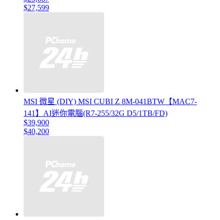
$27,599
MSI 微星 (DIY) MSI CUBI Z 8M-041BTW【MAC7-
141】AI迷你電腦(R7-255/32G D5/1TB/FD)
$39,900
$40,200