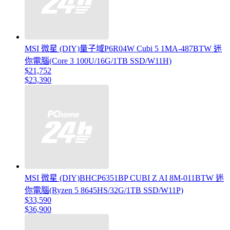
MSI 微星 (DIY)量子域P6R04W Cubi 5 1MA-487BTW 迷
你電腦(Core 3 100U/16G/1TB SSD/W11H)
$21,752
$23,390
MSI 微星 (DIY)BHCP6351BP CUBI Z AI 8M-011BTW 迷
你電腦(Ryzen 5 8645HS/32G/1TB SSD/W11P)
$33,590
$36,900