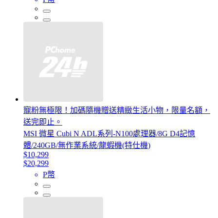
寵粉無極限！加碼隨機贈送精緻生活小物，限量名額，
送完即止。
MSI 微星 Cubi N ADL系列-N100處理器/8G D4記憶
體/240GB/無作業系統/龍蝦機(特仕機)
$10,299
$20,299
P幣