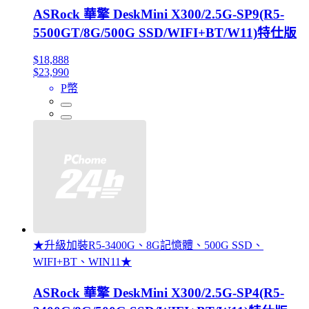
ASRock 華擎 DeskMini X300/2.5G-SP9(R5-
5500GT/8G/500G SSD/WIFI+BT/W11)特仕版
$18,888
$23,990
P幣
★升級加裝R5-3400G、8G記憶體、500G SSD、
WIFI+BT、WIN11★
ASRock 華擎 DeskMini X300/2.5G-SP4(R5-