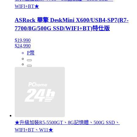
WIFI+BT★
ASRock 華擎 DeskMini X600/USB4-SP7(R7-
7700/8G/500G SSD/WIFI+BT)特仕版
$19,990
$24,990
P幣
★升級加裝R5-5500GT、8G記憶體、500G SSD、
WIFI+BT、W11★