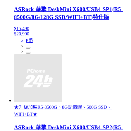
ASRock 華擎 DeskMini X600/USB4-SP1(R5-
8500G/8G/128G SSD/WIFI+BT)特仕版
$15,490
$20,990
P幣
★升級加裝R5-8500G、8G記憶體、500G SSD、
WIFI+BT★
ASRock 華擎 DeskMini X600/USB4-SP2(R5-