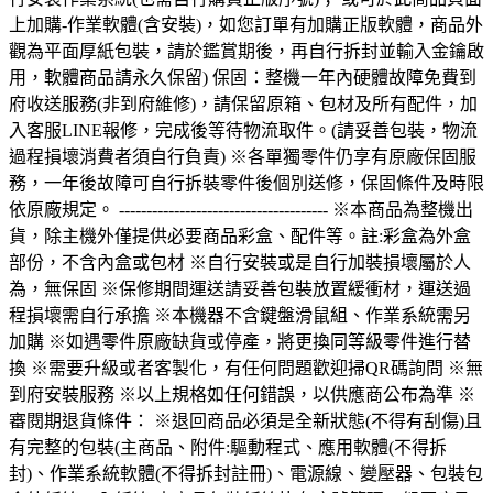
上加購-作業軟體(含安裝)，如您訂單有加購正版軟體，商品外
觀為平面厚紙包裝，請於鑑賞期後，再自行拆封並輸入金鑰啟
用，軟體商品請永久保留) 保固：整機一年內硬體故障免費到
府收送服務(非到府維修)，請保留原箱、包材及所有配件，加
入客服LINE報修，完成後等待物流取件。(請妥善包裝，物流
過程損壞消費者須自行負責) ※各單獨零件仍享有原廠保固服
務，一年後故障可自行拆裝零件後個別送修，保固條件及時限
依原廠規定。 -------------------------------------- ※本商品為整機出
貨，除主機外僅提供必要商品彩盒、配件等。註:彩盒為外盒
部份，不含內盒或包材 ※自行安裝或是自行加裝損壞屬於人
為，無保固 ※保修期間運送請妥善包裝放置緩衝材，運送過
程損壞需自行承擔 ※本機器不含鍵盤滑鼠組、作業系統需另
加購 ※如遇零件原廠缺貨或停產，將更換同等級零件進行替
換 ※需要升級或者客製化，有任何問題歡迎掃QR碼詢問 ※無
到府安裝服務 ※以上規格如任何錯誤，以供應商公布為準 ※
審閱期退貨條件： ※退回商品必須是全新狀態(不得有刮傷)且
有完整的包裝(主商品、附件:驅動程式、應用軟體(不得拆
封)、作業系統軟體(不得拆封註冊)、電源線、變壓器、包裝包