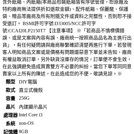
含外紙箱、內紙箱(本商品包裝紙箱皆有序號管理，恕原廠及
特約廠商無法提供折扣退款金額)、配件紙箱、保麗龍、保護
袋、贈品等廠商及所有附隨文件或資料之完整性，否則恕不接
受退訂。 BSMI許可字號:D33005/NCC許可字
號:CCAI20LP2150T7 【注意事項】 ※「若商品不慎標價錯
誤、或是文案與內容有誤、廠商統一按照商品品名為主進行出
貨」，有任何疑問請與廠商聯繫確認清楚再進行下單，若發現
客人明知商品文案或是價格有問題還惡意下單並未告知，廠商
有權益取消訂單，另外缺貨沒庫存的情況，訂單便不會生效，
在此強調避免造成買賣雙方不必要的糾紛，當您下單等同同意
賣家以上所有的陳述，在此造成您的不便，敬請見諒。※
類型
DIY電腦
款式
直立式機殼
256G
容量
晶片
內建顯示晶片
Intel Core i3
處理器
non-OS
系統
8GB
記憶體