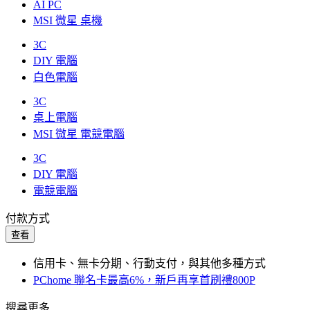
AI PC
MSI 微星 桌機
3C
DIY 電腦
白色電腦
3C
桌上電腦
MSI 微星 電競電腦
3C
DIY 電腦
電競電腦
付款方式
查看
信用卡、無卡分期、行動支付，與其他多種方式
PChome 聯名卡最高6%，新戶再享首刷禮800P
搜尋更多