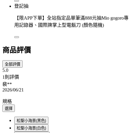
登記抽
【限APP下單】全站指定品單筆滿888元抽Mio gogoro專
用記錄器、國際牌掌上型電鬍刀 (顏色隨機)
商品評價
全部評價
5.0
1則評價
裴**
2026/06/21
規格
選擇
松聖小海景(黑色)
松聖小海景(白色)