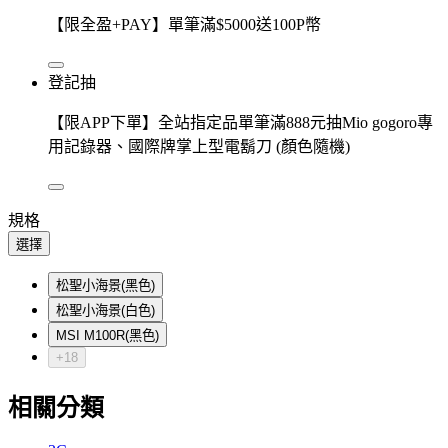
【限全盈+PAY】單筆滿$5000送100P幣
登記抽
【限APP下單】全站指定品單筆滿888元抽Mio gogoro專
用記錄器、國際牌掌上型電鬍刀 (顏色隨機)
規格
選擇
松聖小海景(黑色)
松聖小海景(白色)
MSI M100R(黑色)
+18
相關分類