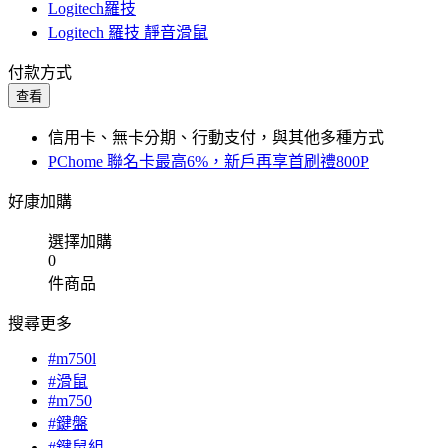
Logitech羅技
Logitech 羅技 靜音滑鼠
付款方式
查看
信用卡、無卡分期、行動支付，與其他多種方式
PChome 聯名卡最高6%，新戶再享首刷禮800P
好康加購
選擇加購
0
件商品
搜尋更多
#m750l
#滑鼠
#m750
#鍵盤
#鍵鼠組