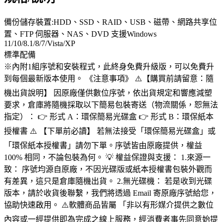
備份儲存裝置:HDD、SSD、RAID、USB、磁帶、網路共享位
置、FTP 伺服器、NAS、DVD 支援Windows
11/10/8.1/8/7/Vista/XP
標準配備
※內附1組序號和安裝程式，此終身免費升級版，可以免費升
到每個最新版本使用。 《注意事項》 ⚠️【購買前請留意：隨
機出貨說明】 因原廠僅供數位序號，依出貨規定和響應減塑
要求，倉庫將隨機採取以下簡易包裝寄送（物流關係，恕無法
指定）： 👉 形式 A：環保簡易光碟盒 👉 形式 B：環保紙本
授權書 ⚠️ 【下單前必讀】 若無法接受「環保簡易光碟盒」或
「環保紙本授權書」請勿下單。序號皆由原廠提供，權益
100% 相同，不論包裝為何。 💡 權益保證與支援： 1.來源一
致： 序號均源自原廠，不因光碟版或紙本授權書包裝外觀而
有差異，這只是倉庫隨機出貨。 2.無光碟機： 若是收到光碟
版本，請於收貨後聯繫，我們將透過 Email 寄原廠序號給您，
協助快速啟用。 ⚠️軟體商品皆屬 「非以有形媒介提供之數位
內容或一經提供即為完成之線上服務，經消費者事先同意始提