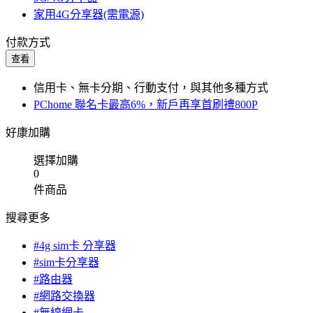
家用4G分享器(需電源)
付款方式
查看
信用卡、無卡分期、行動支付，與其他多種方式
PChome 聯名卡最高6%，新戶再享首刷禮800P
好康加購
選擇加購
0
件商品
搜尋更多
#4g sim卡 分享器
#sim卡分享器
#路由器
#網路交換器
#無線網卡