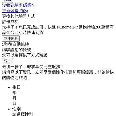
沒收到驗證碼嗎？
重新發送
(
30
s)
更換其他驗證方式
註冊成功
太棒了！您已完成註冊，快進 PChome 24h購物體驗200萬種商
品全台24小時快速到貨
立即逛逛
5
秒後自動跳轉
請驗證您的帳號
您可以選擇以下方式驗證
送出
最後一步了，即將享受完整服務！
請填寫以下資訊，立即享受個性化推薦和專屬優惠，開啟愉快
的購物之旅吧！
生日
年
月
日
性別
請選擇性別