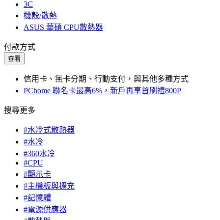
3C
機殼/散熱
ASUS 華碩 CPU散熱器
付款方式
查看
信用卡、無卡分期、行動支付，與其他多種方式
PChome 聯名卡最高6%，新戶再享首刷禮800P
搜尋更多
#水冷式散熱器
#水冷
#360水冷
#CPU
#顯示卡
#主機板與擴充
#記憶體
#電源供應器