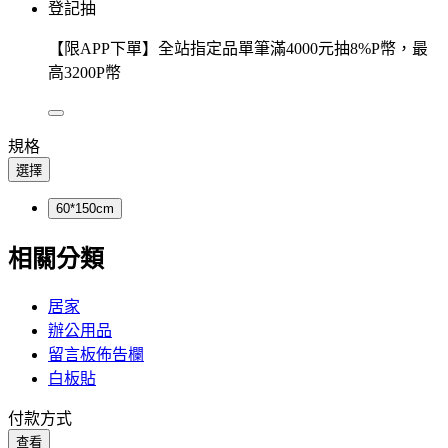
登記抽
【限APP下單】全站指定品單筆滿4000元抽8%P幣，最
高3200P幣
規格
選擇
60*150cm
相關分類
居家
辦公用品
留言板佈告欄
白板貼
付款方式
查看