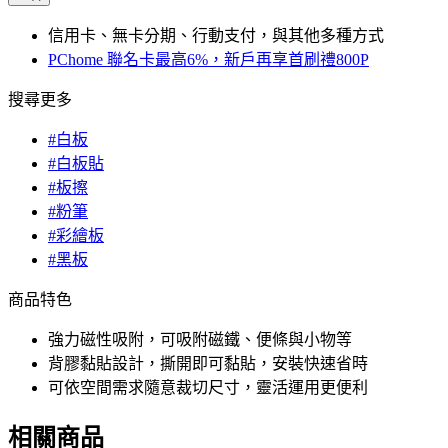
信用卡、無卡分期、行動支付，與其他多種方式
PChome 聯名卡最高6%，新戶再享首刷禮800P
搜尋更多
#白板
#白板貼
#板擦
#粉筆
#彩繪板
#黑板
商品特色
強力磁性吸附，可吸附磁鐵、便條與小物等
背膠黏貼設計，撕開即可黏貼，安裝快速省時
可依空間需求隨意裁切尺寸，靈活運用更便利
相關商品