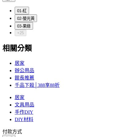
01-紅
02-螢光黃
03-果綠
+25
相關分類
居家
辦公用品
館長推薦
千品下殺│388享88折
居家
文具用品
手作DIY
DIY材料
付款方式