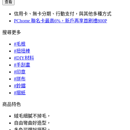
查看
信用卡、無卡分期、行動支付，與其他多種方式
PChome 聯名卡最高6%，新戶再享首刷禮800P
搜尋更多
#毛根
#扭扭棒
#DIY材料
#手刮畫
#印章
#拼布
#鈴鐺
#摺紙
商品特色
絨毛細膩不掉毛，
自由彎曲好造型，
多色可選好搭配。