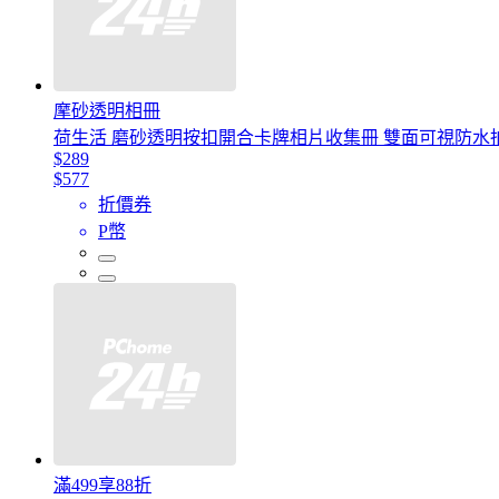
摩砂透明相冊
荷生活 磨砂透明按扣開合卡牌相片收集冊 雙面可視防水
$289
$577
折價券
P幣
滿499享88折