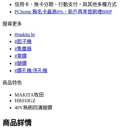
信用卡、無卡分期、行動支付，與其他多種方式
PChome 聯名卡最高6%，新戶再享首刷禮800P
搜尋更多
#makita hr
#起子機
#集塵器
#電鑽
#鎚鑽
#鑽孔機/洗孔機
商品特色
MAKITA牧田
HR010GZ
40V無刷四溝鎚鑽
商品詳情