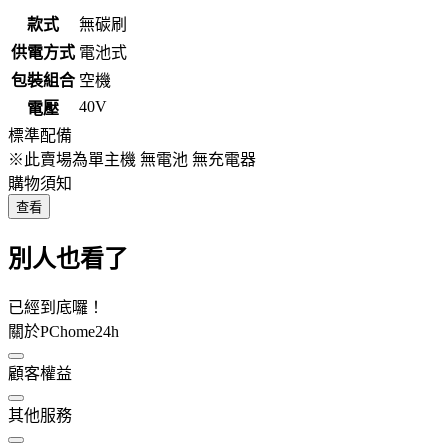
款式
無碳刷
供電方式
電池式
包裝組合
空機
40V
電壓
標準配備
※此賣場為單主機 無電池 無充電器
購物須知
查看
別人也看了
已經到底囉！
關於PChome24h
顧客權益
其他服務