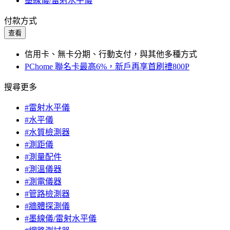
墨線儀/雷射水平儀
付款方式
查看
信用卡、無卡分期、行動支付，與其他多種方式
PChome 聯名卡最高6%，新戶再享首刷禮800P
搜尋更多
#雷射水平儀
#水平儀
#水質檢測器
#測距儀
#測量配件
#測溫儀器
#測電儀器
#管路檢測器
#牆體探測儀
#墨線儀/雷射水平儀