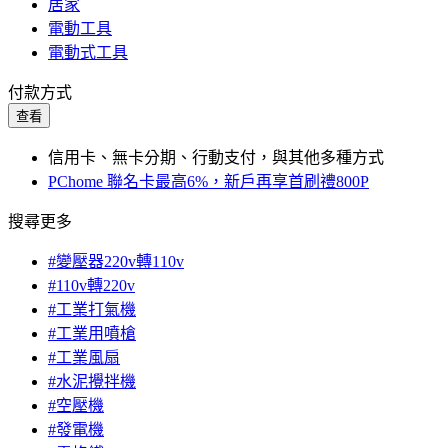
居家
電動工具
電動式工具
付款方式
查看
信用卡、無卡分期、行動支付，與其他多種方式
PChome 聯名卡最高6%，新戶再享首刷禮800P
搜尋更多
#變壓器220v轉110v
#110v轉220v
#工業打氣機
#工業用噴槍
#工業風扇
#水泥攪拌機
#空壓機
#發電機