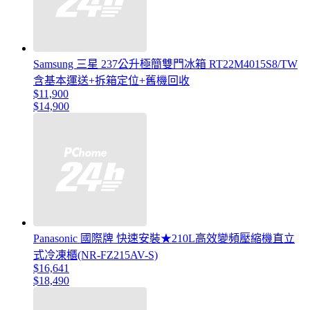
Samsung 三星 237公升極簡雙門冰箱 RT22M4015S8/TW
含基本運送+拆箱定位+舊機回收
$11,900
$14,900
Panasonic 國際牌 快速安裝★210L高效變頻壓縮機直立
式冷凍櫃(NR-FZ215AV-S)
$16,641
$18,490