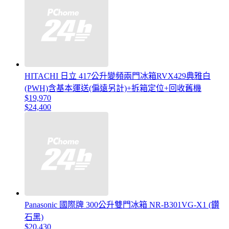
HITACHI 日立 417公升變頻兩門冰箱RVX429典雅白
(PWH)含基本運送(偏遠另計)+拆箱定位+回收舊機
$19,970
$24,400
Panasonic 國際牌 300公升雙門冰箱 NR-B301VG-X1 (鑽
石黑)
$20,430