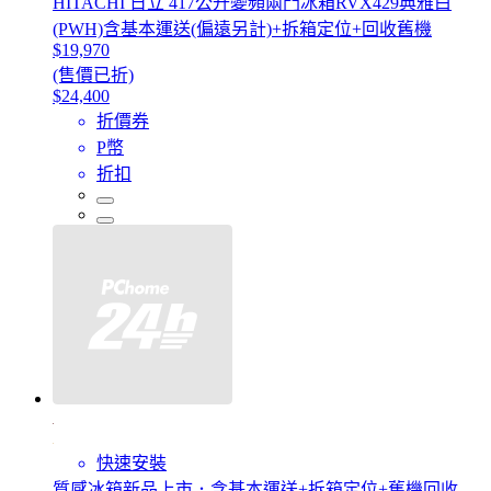
HITACHI 日立 417公升變頻兩門冰箱RVX429典雅白
(PWH)含基本運送(偏遠另計)+拆箱定位+回收舊機
$19,970
(售價已折)
$24,400
折價券
P幣
折扣
快速安裝
質感冰箱新品上市．含基本運送+拆箱定位+舊機回收