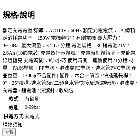
規格/說明
額定充電電壓/頻率：AC110V / 60Hz 額定充電電流：1A 總額
定消耗電功率：150W 電機類型：有刷電機 最大壓力：
9~10Bar 最大流量：3.5 L / 分鐘 電池規格：3C鋰電池21V /
2.6Ah (10節電芯) 充電器指示燈號：充電時紅燈恆亮，充飽電
綠燈恆亮 充電時間：約5小時 使用時間：連續使用21分鐘 材
質：PA66塑膠、PP塑膠、泡沫壼PE塑膠、進水管PVC塑膠 產
品重量：1300g(不含配件) 配件：六合一噴頭 / 快插延長桿 /
0°、25°噴嘴 /進水管5m(二頭含水管快接及過濾吸頭) / 泡沫壼 /
充電器 / 鋰電池 / 清潔針 / 收納包
款式
有碳刷
0-99bar
效能
供電方式
充電式
購物須知
查看