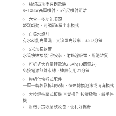
純銅高功率有刷電機
9~10Bar高壓噴射，5公尺噴射距離
六合一多功能噴頭
輕鬆轉動，可調節6種出水模式
自吸水設計
有水就能高壓洗，大流量高效率，3.5L/分鐘
5米加長軟管
水管快速接頭1秒安裝，附過濾吸頭，隔絕雜質
可拆式大容量鋰電池2.6Ah(10節電芯)
免接電源無線束縛，連續使用21分鐘
模組化快拆式配件
一壓一轉輕鬆拆卸安裝，快速轉換泡沫或清洗模式
大按鍵指壓式板機 直覺操作 按壓啟動，鬆手停
機
附贈手提收納軟殼包，便利好攜帶