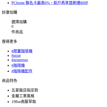
PChome 聯名卡最高6%，新戶再享首刷禮800P
好康加購
選擇加購
0
件商品
搜尋更多
#膠囊咖啡機
#pixie
#nespresso
#咖啡機
#咖啡機配件
商品特色
五星飯店指定款
金屬工業風格
19Bar高壓萃取