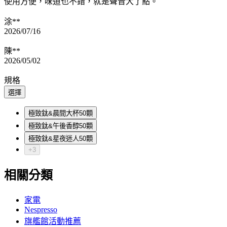
使用方便，味道也不錯，就是聲音大了點。
涂**
2026/07/16
陳**
2026/05/02
規格
選擇
極致鈦&晨間大杯50顆
極致鈦&午後香醇50顆
極致鈦&星夜迷人50顆
+3
相關分類
家電
Nespresso
旗艦館活動推薦