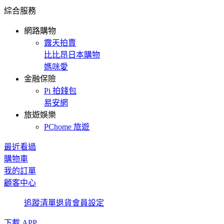
綜合服務
網路購物
露天拍賣
比比昂日本購物
媽咪愛
金融保險
Pi 拍錢包
易安網
旅遊娛樂
PChome 旅遊
最近看過
購物車
我的訂單
顧客中心
追蹤清單
退貨
會員設定
下載 APP