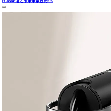
PChome聯名卡
筆筆享最高
6%