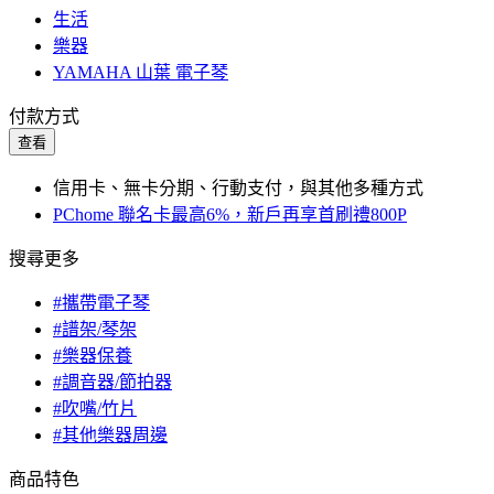
生活
樂器
YAMAHA 山葉 電子琴
付款方式
查看
信用卡、無卡分期、行動支付，與其他多種方式
PChome 聯名卡最高6%，新戶再享首刷禮800P
搜尋更多
#攜帶電子琴
#譜架/琴架
#樂器保養
#調音器/節拍器
#吹嘴/竹片
#其他樂器周邊
商品特色