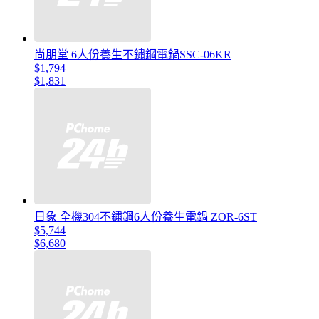
尚朋堂 6人份養生不鏽鋼電鍋SSC-06KR
$1,794
$1,831
日象 全機304不鏽鋼6人份養生電鍋 ZOR-6ST
$5,744
$6,680