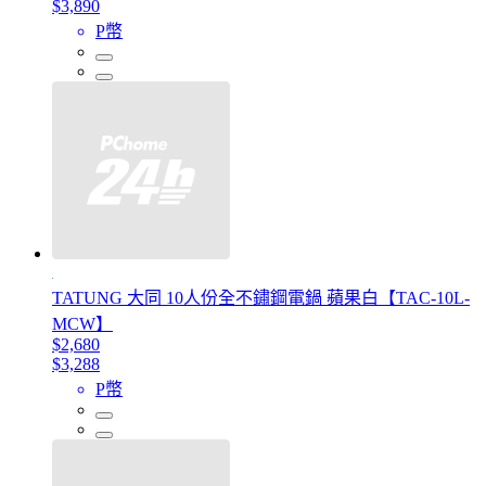
$3,890
P幣
TATUNG 大同 10人份全不鏽鋼電鍋 蘋果白【TAC-10L-
MCW】
$2,680
$3,288
P幣