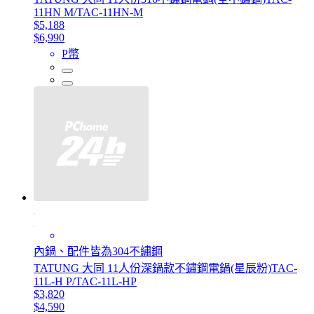
11HN M/TAC-11HN-M
$5,188
$6,990
P幣
內鍋、配件皆為304不繡鋼
TATUNG 大同 11人份深鍋款不鏽鋼電鍋(星辰粉)TAC-
11L-H P/TAC-11L-HP
$3,820
$4,590