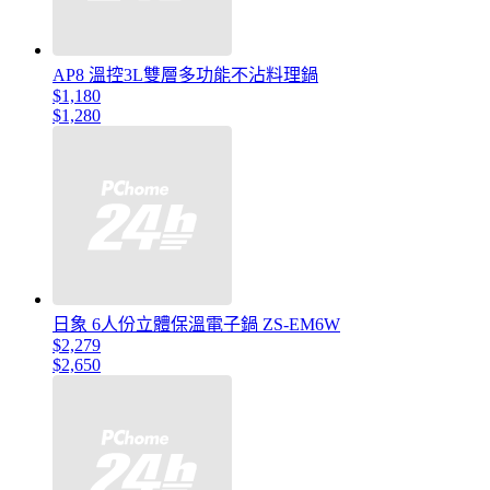
AP8 溫控3L雙層多功能不沾料理鍋
$1,180
$1,280
日象 6人份立體保溫電子鍋 ZS-EM6W
$2,279
$2,650