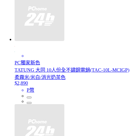
PC獨家新色
TATUNG 大同 10人份全不鏽鋼電鍋(TAC-10L-MCIGP)
柔霧米/米白/消光奶茶色
$2,890
P幣