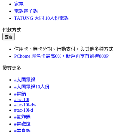
家電
電鍋電子鍋
TATUNG 大同 10人份電鍋
付款方式
查看
信用卡、無卡分期、行動支付，與其他多種方式
PChome 聯名卡最高6%，新戶再享首刷禮800P
搜尋更多
#大同電鍋
#大同電鍋10人份
#電鍋
#tac-10l
#tac-10l-dw
#tac-10l-d
#氣炸鍋
#電磁爐
#美食鍋