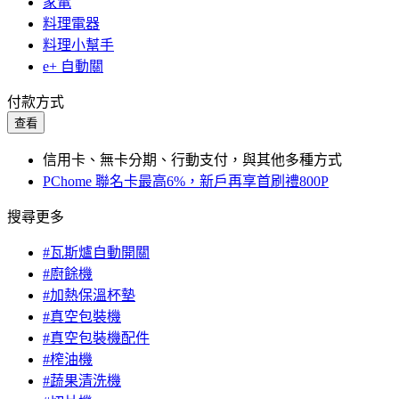
家電
料理電器
料理小幫手
e+ 自動關
付款方式
查看
信用卡、無卡分期、行動支付，與其他多種方式
PChome 聯名卡最高6%，新戶再享首刷禮800P
搜尋更多
#瓦斯爐自動開關
#廚餘機
#加熱保溫杯墊
#真空包裝機
#真空包裝機配件
#榨油機
#蔬果清洗機