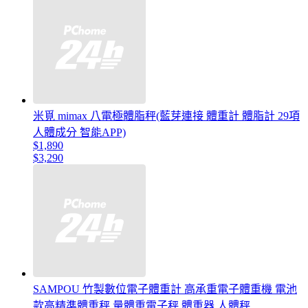
米覓 mimax 八電極體脂秤(藍芽連接 體重計 體脂計 29項
人體成分 智能APP)
$1,890
$3,290
SAMPOU 竹製數位電子體重計 高承重電子體重機 電池
款高精準體重秤 量體重電子秤 體重器 人體秤