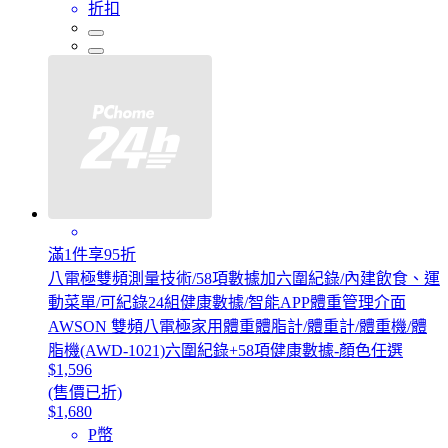
折扣
滿1件享95折
八電極雙頻測量技術/58項數據加六圍紀錄/內建飲食、運
動菜單/可紀錄24組健康數據/智能APP體重管理介面
AWSON 雙頻八電極家用體重體脂計/體重計/體重機/體
脂機(AWD-1021)六圍紀錄+58項健康數據-顏色任選
$1,596
(售價已折)
$1,680
P幣