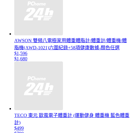
AWSON 雙頻八電極家用體重體脂計/體重計/體重機/體
脂機(AWD-1021)六圍紀錄+58項健康數據-顏色任選
$1,596
$1,680
TECO 東元 歐風電子體重計 (運動健身 體重機 藍色體重
計)
$499