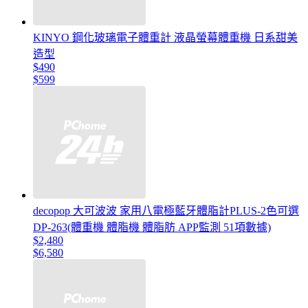
KINYO 鋼化玻璃電子體重計 液晶螢幕體重機 日系甜美
造型
$490
$599
decopop 大可波波 家用八電極藍牙體脂計PLUS-2色可選
DP-263(體重機 體脂機 體脂肪 APP監測 51項數據)
$2,480
$6,580