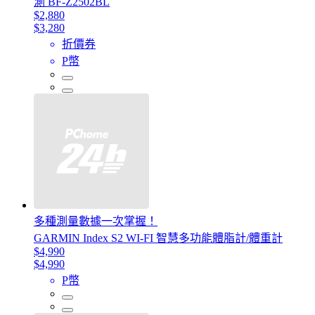
測 BF-Z2502BL
$2,880
$3,280
折價券
P幣
多種測量數據一次掌握！
GARMIN Index S2 WI-FI 智慧多功能體脂計/體重計
$4,990
$4,990
P幣