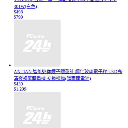
301W(白色)
$498
$799
ANTIAN 智能迷你鏡子體重計 鋼化玻璃電子秤 LED高
清夜視屏體重機 交換禮物(贈兩節電池)
$439
$1,299