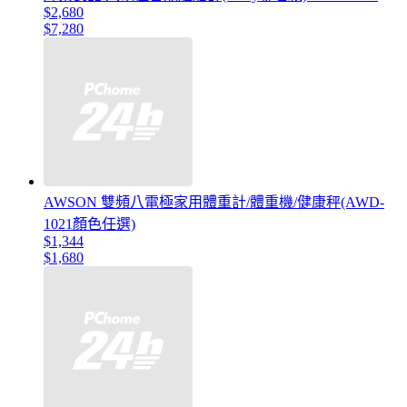
$2,680
$7,280
AWSON 雙頻八電極家用體重計/體重機/健康秤(AWD-
1021顏色任選)
$1,344
$1,680