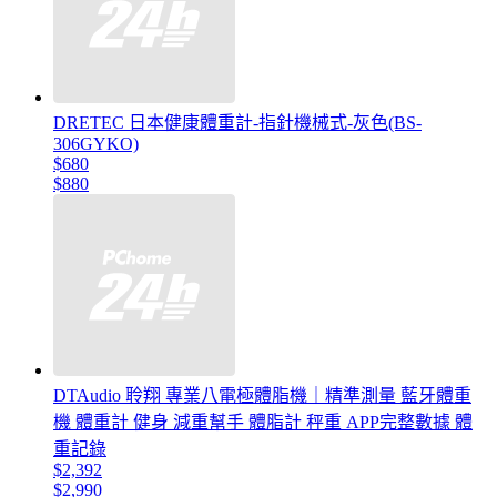
DRETEC 日本健康體重計-指針機械式-灰色(BS-
306GYKO)
$680
$880
DTAudio 聆翔 專業八電極體脂機｜精準測量 藍牙體重
機 體重計 健身 減重幫手 體脂計 秤重 APP完整數據 體
重記錄
$2,392
$2,990