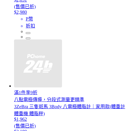
(售價已折)
$2,980
P幣
折扣
滿1件享9折
八點電極傳導，分段式測量更精準
3ZeBra 三隻斑馬 3Body 八電極體脂計｜家用款(體重計
體重機 體脂秤)
$1,962
(售價已折)