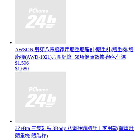
AWSON 雙頻八電極家用體重體脂計/體重計/體重機/體
脂機(AWD-1021)六圍紀錄+58項健康數據-顏色任選
$1,596
$1,680
3ZeBra 三隻斑馬 3Body 八電極體脂計｜家用款(體重計
體重機 體脂秤)