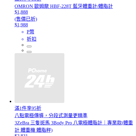
OMRON 歐姆龍 HBF-228T 藍牙體重計/體脂計
$1,888
(售價已折)
$1,988
P幣
折扣
滿1件享95折
八點電極傳導，分段式測量更精準
3ZeBra 三隻斑馬 3Body Pro 八電極體脂計｜專業款(體重
計 體重機 體脂秤)
$2,831