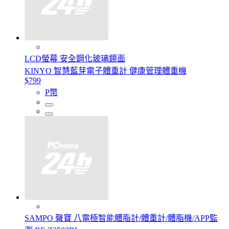
LCD螢幕 安全鋼化玻璃鏡面
KINYO 智慧藍芽電子體重計 健康管理體重機
$799
P幣
SAMPO 聲寶 八電極智能體脂計/體重計/體脂機/APP監