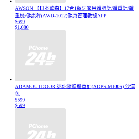
AWSON 【日本歐森】17合1藍牙家用體脂計/體重計/體
重機/健康秤(AWD-1012)健康管理數據APP
$699
$1,080
ADAMOUTDOOR 迷你隨攜體重計(ADPS-M100S) 沙漠
色
$599
$699