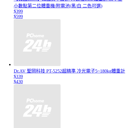
小數點第二位體重機/附電池(黑/白 二色可選)
$399
$599
Dr.AV 聖岡科技 PT-5252超精準 冷光電子5~180kg體重計
$339
$430