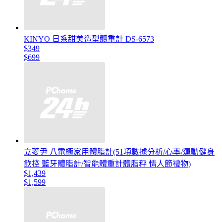
KINYO 日系甜美造型體重計 DS-6573
$349
$699
立菱尹 八電極家用體脂計(51項數據分析/心率/運動健身
飲控 藍牙體脂計/智能體重計體脂秤 情人節禮物)
$1,439
$1,599