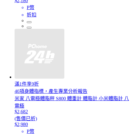
$2,180
P幣
折扣
滿1件享9折
40項身體指標，產生專業分析報告
米家 八電極體脂秤 S800 體重計 體脂計 小米體脂計 八
電極
$2,682
(售價已折)
$2,980
P幣