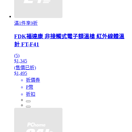
滿1件享9折
FDK福達康 非接觸式電子額溫槍 紅外線體溫
計 FT-F41
(5)
$1,345
(售價已折)
$1,495
折價券
P幣
折扣