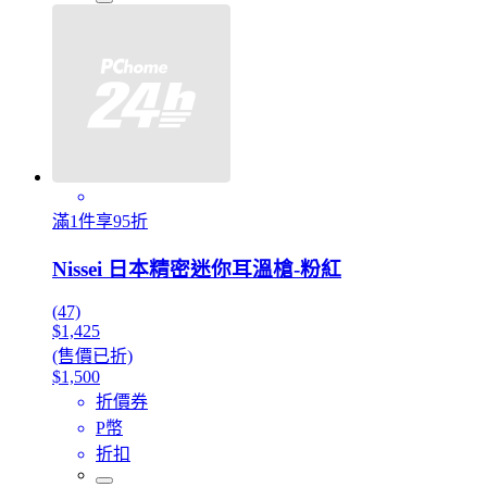
滿1件享95折
Nissei 日本精密迷你耳溫槍-粉紅
(47)
$1,425
(售價已折)
$1,500
折價券
P幣
折扣