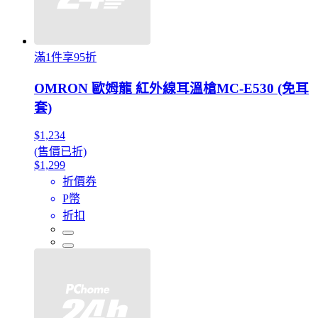
滿1件享95折
OMRON 歐姆龍 紅外線耳溫槍MC-E530 (免耳
套)
$1,234
(售價已折)
$1,299
折價券
P幣
折扣