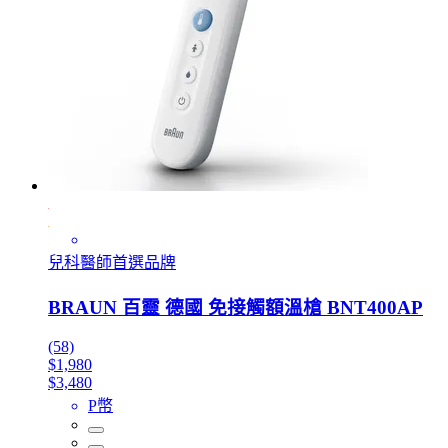
兒科醫師首選品牌
BRAUN 百靈 德國 免接觸額溫槍 BNT400AP
(58)
$1,980
$3,480
P幣