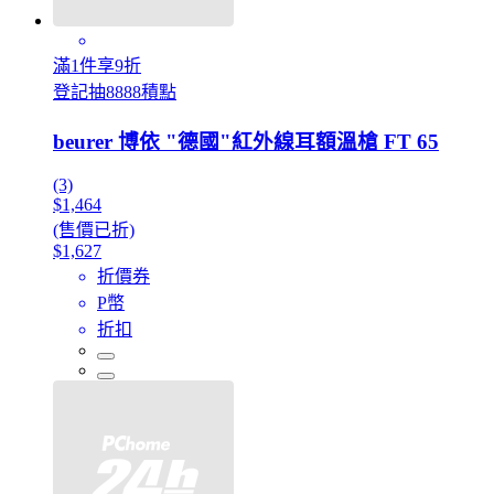
滿1件享9折
登記抽8888積點
beurer 博依 "德國"紅外線耳額溫槍 FT 65
(3)
$1,464
(售價已折)
$1,627
折價券
P幣
折扣