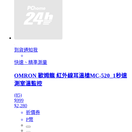
到貨通知我
快速、精準測量
OMRON 歐姆龍 紅外線耳溫槍MC-520_1秒速
測室溫監控
(85)
$999
$2,280
折價券
P幣