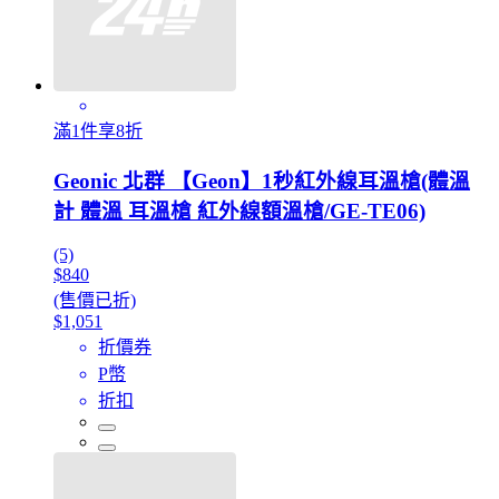
滿1件享8折
Geonic 北群 【Geon】1秒紅外線耳溫槍(體溫
計 體溫 耳溫槍 紅外線額溫槍/GE-TE06)
(5)
$840
(售價已折)
$1,051
折價券
P幣
折扣