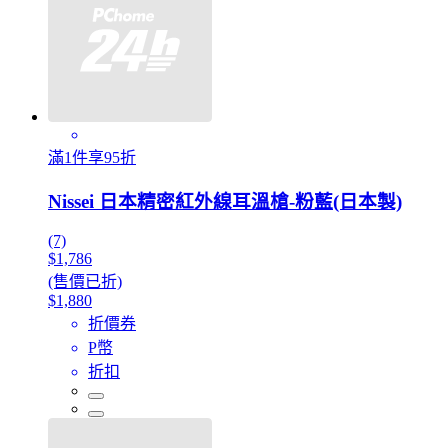
滿1件享95折
Nissei 日本精密紅外線耳溫槍-粉藍(日本製)
(7)
$1,786
(售價已折)
$1,880
折價券
P幣
折扣