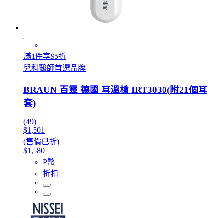
滿1件享95折
兒科醫師首選品牌
BRAUN 百靈 德國 耳溫槍 IRT3030(附21個耳
套)
(49)
$1,501
(售價已折)
$1,580
P幣
折扣