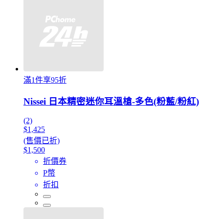
滿1件享95折
Nissei 日本精密迷你耳溫槍-多色(粉藍/粉紅)
(2)
$1,425
(售價已折)
$1,500
折價券
P幣
折扣