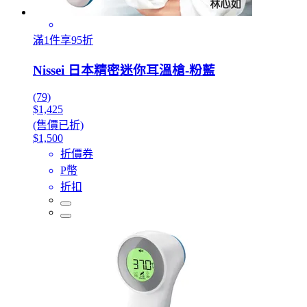
滿1件享95折
Nissei 日本精密迷你耳溫槍-粉藍
(79)
$1,425
(售價已折)
$1,500
折價券
P幣
折扣