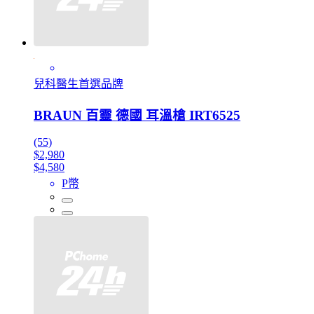
兒科醫生首選品牌
BRAUN 百靈 德國 耳溫槍 IRT6525
(55)
$2,980
$4,580
P幣