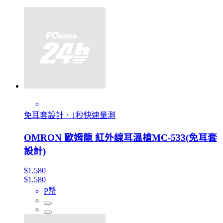
免耳套設計．1秒快速量測
OMRON 歐姆龍 紅外線耳溫槍MC-533(免耳套
設計)
$1,580
$1,580
P幣