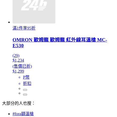
滿1件享95折
OMRON 歐姆龍 歐姆龍 紅外線耳溫槍 MC-
E530
(29)
$1,234
(售價已折)
$1,299
P幣
折扣
大部分的人也搜：
#fora額溫槍