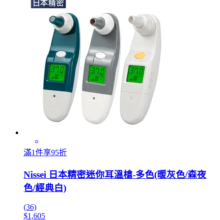
滿1件享95折
Nissei 日本精密迷你耳溫槍-多色(暖灰色/森夜
色/經典白)
(36)
$1,605