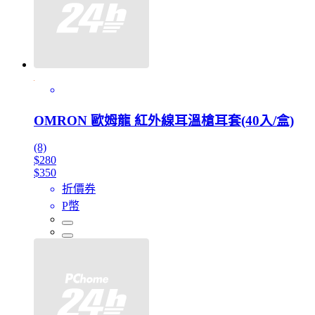
OMRON 歐姆龍 紅外線耳溫槍耳套(40入/盒)
(8)
$280
$350
折價券
P幣