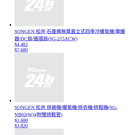
SONGEN 松井 石墨烯無葉直立式四季冷暖氣機/電暖
器/DC扇/循環扇(SG-215ACW)
$4,482
$7,680
SONGEN 松井 烘被機/暖氣機/烘衣機/烘鞋機(SG-
NB02(W))(附贈烘鞋管)
$1,680
$3,820