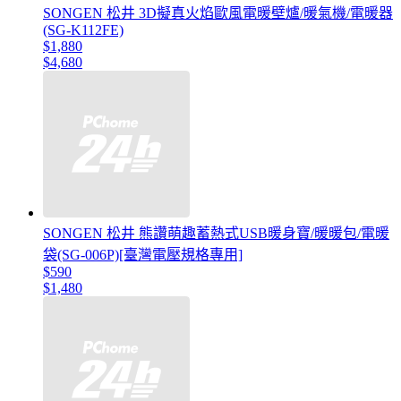
SONGEN 松井 3D擬真火焰歐風電暖壁爐/暖氣機/電暖器
(SG-K112FE)
$1,880
$4,680
SONGEN 松井 熊讚萌趣蓄熱式USB暖身寶/暖暖包/電暖
袋(SG-006P)[臺灣電壓規格專用]
$590
$1,480