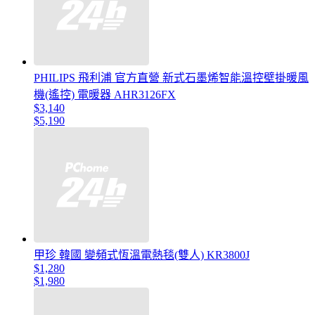
PHILIPS 飛利浦 官方直營 新式石墨烯智能溫控壁掛暖風
機(遙控) 電暖器 AHR3126FX
$3,140
$5,190
甲珍 韓國 變頻式恆溫電熱毯(雙人) KR3800J
$1,280
$1,980