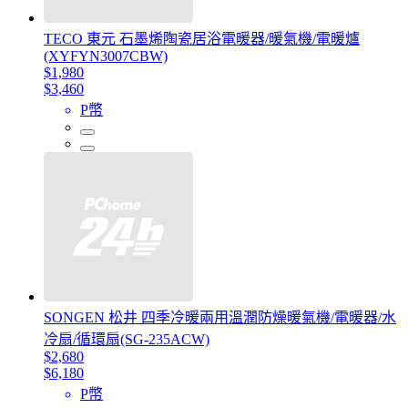
TECO 東元 石墨烯陶瓷居浴電暖器/暖氣機/電暖爐
(XYFYN3007CBW)
$1,980
$3,460
P幣
SONGEN 松井 四季冷暖兩用溫潤防燥暖氣機/電暖器/水
冷扇/循環扇(SG-235ACW)
$2,680
$6,180
P幣