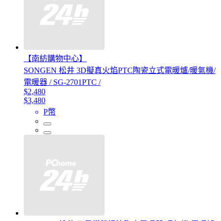
【南紡購物中心】
SONGEN 松井 3D擬真火焰PTC陶瓷立式電暖爐/暖氣機/
電暖器 / SG-2701PTC /
$2,480
$3,480
P幣