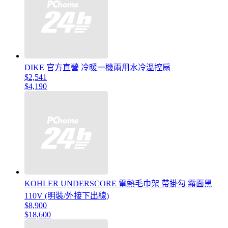
DIKE 官方直營 冷暖一機兩用水冷溫控扇
$2,541
$4,190
KOHLER UNDERSCORE 電熱毛巾架 帶掛勾 霧面黑
110V (明裝/外接下出線)
$8,900
$18,600