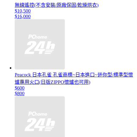
無線遙控(不含安裝/原廠保固/乾燥烘衣)
$10,500
$16,000
Peacock 日本孔雀 孔雀商標~日本進口~迷你型/標準型懷
爐專用火口(日版ZIPPO懷爐也可用)
$600
$800