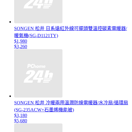
SONGEN 松井 日系遠紅外線可擺頭雙溫控碳素電暖器/
暖氣機(SG-D1121TY)
$1,980
$3,260
SONGEN 松井 冷暖兩用溫潤防燥電暖器/水冷扇/循環扇
(SG-235ACW+石墨烯機能被)
$3,180
$5,680