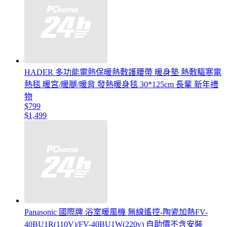
HADER 多功能電熱保暖熱敷護腰帶 暖身墊 熱敷驅寒電
熱毯 暖宮/暖腿/暖背 發熱暖身毯 30*125cm 長輩 新年禮
物
$799
$1,499
Panasonic 國際牌 浴室暖風機 無線遙控-陶瓷加熱FV-
40BU1R(110V)/FV-40BU1W(220v) 自助價不含安裝