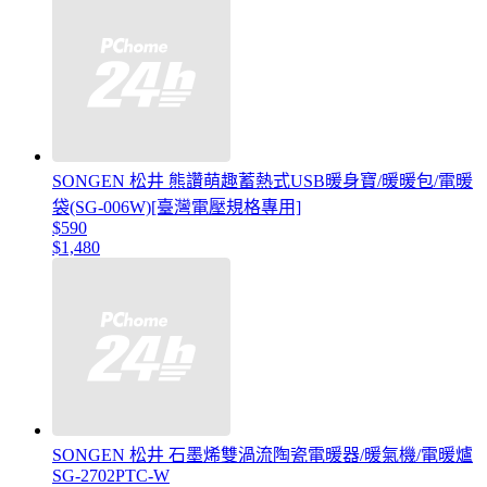
SONGEN 松井 熊讚萌趣蓄熱式USB暖身寶/暖暖包/電暖
袋(SG-006W)[臺灣電壓規格專用]
$590
$1,480
SONGEN 松井 石墨烯雙渦流陶瓷電暖器/暖氣機/電暖爐
SG-2702PTC-W