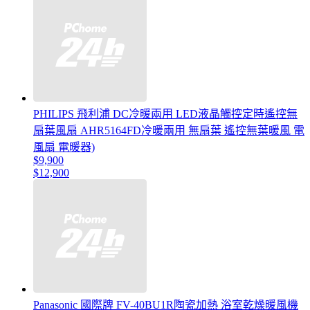
PHILIPS 飛利浦 DC冷暖兩用 LED液晶觸控定時遙控無
扇葉風扇 AHR5164FD冷暖兩用 無扇葉 遙控無葉暖風 電
風扇 電暖器)
$9,900
$12,900
Panasonic 國際牌 FV-40BU1R陶瓷加熱 浴室乾燥暖風機