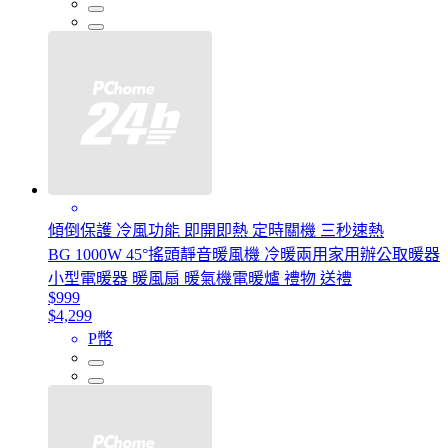
傾倒保護 冷風功能 即開即熱 定時關機 三秒速熱
BG 1000W 45°搖頭靜音暖風機 冷暖兩用家用辦公取暖器
小型電暖器 暖風扇 暖氣機電暖爐 禮物 送禮
$999
$4,299
P幣