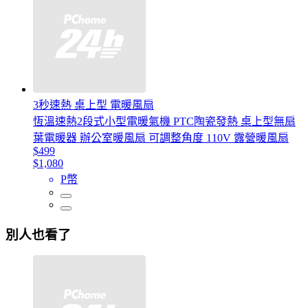
3秒速熱 桌上型 電暖風扇
恆溫速熱2段式小型電暖氣機 PTC陶瓷發熱 桌上型無扇
葉電暖器 辦公室暖風扇 可調整角度 110V 露營暖風扇
$499
$1,080
P幣
別人也看了