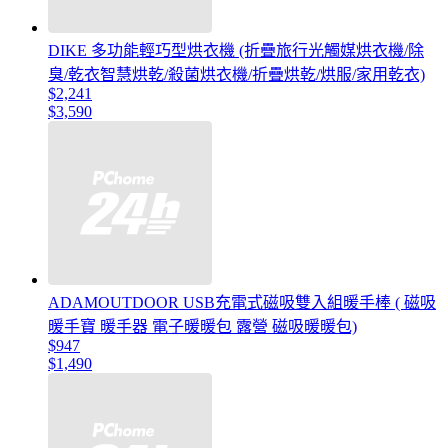
DIKE 多功能輕巧型烘衣機 (折疊旅行光觸媒烘衣機/除
臭/乾衣智慧烘乾/殺菌烘衣機/折疊烘乾/烘服/家用乾衣)
$2,241
$3,590
ADAMOUTDOOR USB充電式磁吸雙入組暖手棒 ( 磁吸
暖手寶 暖手器 電子暖暖包 露營 磁吸暖暖包)
$947
$1,490