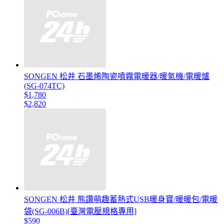
SONGEN 松井 石墨烯陶瓷噴霧電暖器/暖氣機/電暖爐
(SG-074TC)
$1,780
$2,820
SONGEN 松井 熊讚萌趣蓄熱式USB暖身寶/暖暖包/電暖
袋(SG-006B)[臺灣電壓規格專用]
$590