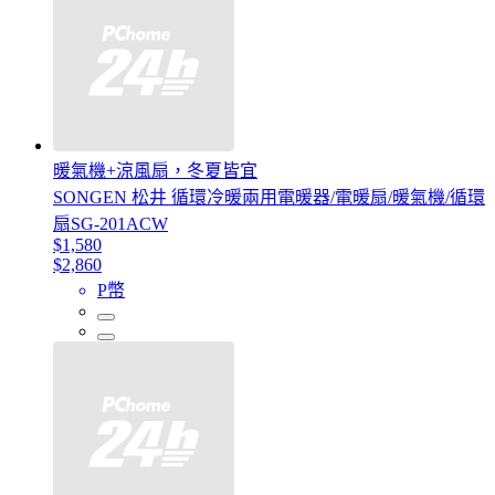
暖氣機+涼風扇，冬夏皆宜
SONGEN 松井 循環冷暖兩用電暖器/電暖扇/暖氣機/循環
扇SG-201ACW
$1,580
$2,860
P幣