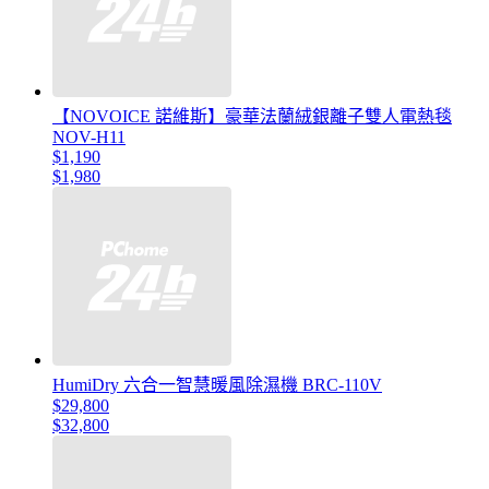
【NOVOICE 諾維斯】豪華法蘭絨銀離子雙人電熱毯
NOV-H11
$1,190
$1,980
HumiDry 六合一智慧暖風除濕機 BRC-110V
$29,800
$32,800