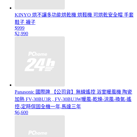
KINYO 烘不讓多功能烘乾機 烘鞋機 可烘乾安全帽 手套
鞋子 襪子
$999
$2,990
Panasonic 國際牌 【公司貨】無線遙控 浴室暖風機 陶瓷
加熱 FV-30BU3R , FV-30BU3W暖風-乾燥-涼風-換氣-遙
控-定時保固全機一年,馬達三年
$6,600