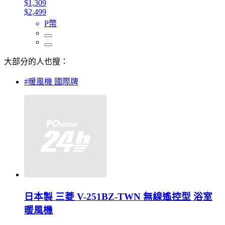
$1,309
$2,499
P幣
大部分的人也搜：
#暖風機 國際牌
日本製 三菱 V-251BZ-TWN 無線遙控型 浴室
暖風機