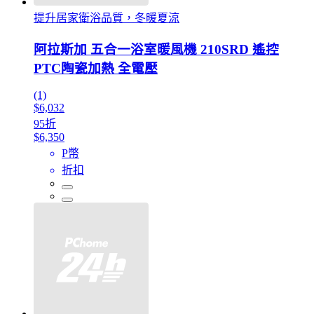
提升居家衛浴品質，冬暖夏涼
阿拉斯加 五合一浴室暖風機 210SRD 遙控
PTC陶瓷加熱 全電壓
(1)
$6,032
95折
$6,350
P幣
折扣