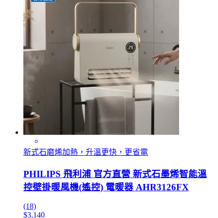
新式石磨烯加熱，升溫更快，更省電
PHILIPS 飛利浦 官方直營 新式石墨烯智能溫
控壁掛暖風機(遙控) 電暖器 AHR3126FX
(18)
$3,140