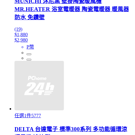
MUNICHI 沐尼黑 壁掛陶瓷暖風機
MR.HEATER 浴室電暖器 陶瓷電暖器 暖風器
防水 免鑽壁
(19)
$1,880
$2,980
P幣
任選1件5777
DELTA 台達電子 標準300系列 多功能循環涼