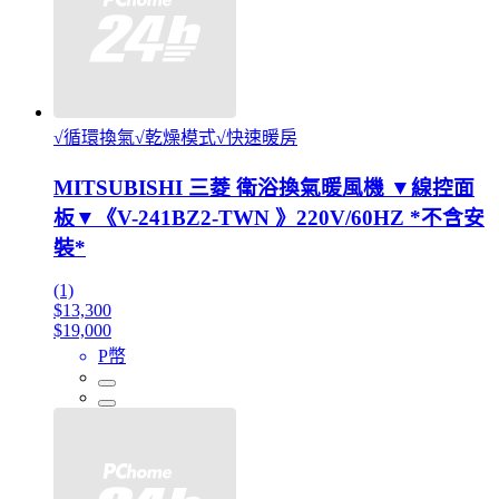
√循環換氣√乾燥模式√快速暖房
MITSUBISHI 三菱 衛浴換氣暖風機 ▼線控面
板▼《V-241BZ2-TWN 》220V/60HZ *不含安
裝*
(1)
$13,300
$19,000
P幣