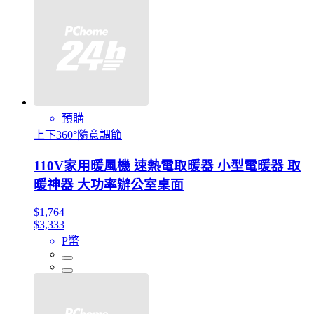
預購
上下360°隨意調節
110V家用暖風機 速熱電取暖器 小型電暖器 取
暖神器 大功率辦公室桌面
$1,764
$3,333
P幣