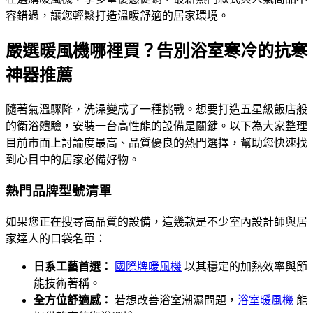
容錯過，讓您輕鬆打造溫暖舒適的居家環境。
嚴選暖風機哪裡買？告別浴室寒冷的抗寒
神器推薦
隨著氣溫驟降，洗澡變成了一種挑戰。想要打造五星級飯店般
的衛浴體驗，安裝一台高性能的設備是關鍵。以下為大家整理
目前市面上討論度最高、品質優良的熱門選擇，幫助您快速找
到心目中的居家必備好物。
熱門品牌型號清單
如果您正在搜尋高品質的設備，這幾款是不少室內設計師與居
家達人的口袋名單：
日系工藝首選：
國際牌暖風機
以其穩定的加熱效率與節
能技術著稱。
全方位舒適感：
若想改善浴室潮濕問題，
浴室暖風機
能