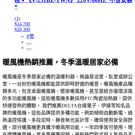
控▼《V-251BZ-TWN》 220V/60HZ*不含安裝
*
(3)
$14,700
$20,300
P幣
暖風機熱銷推薦，冬季溫暖居家必備
暖風機是冬季居家必備的溫暖利器，無論是浴室、臥室或辦公
室，一台好的暖風機都能提供即時舒適的暖意。暖風機產品種
類多元，包含桌面暖風機、壁掛暖風機、甚至是結合循環涼風
的多功能暖風機。這些暖風機多數採用PTC陶瓷加熱器，提供
快速發熱的體驗。 我們推薦DELTA台達電子、伊達等知名品
牌的暖風機，這些品牌提供多種功能，例如傾倒自動斷電、過
熱溫控保護、多段定時、靜音無光設計等，確保使用安全與舒
適。部分暖風機更具備冷暖兩用功能，一年四季皆可使用。現
在選購暖風機，享多重優惠促銷，最新熱門款式與人氣商品不