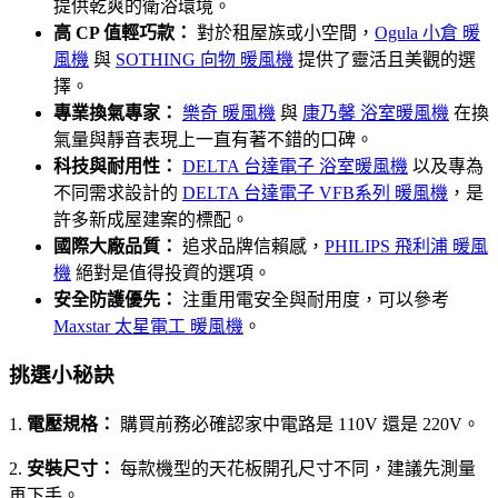
提供乾爽的衛浴環境。
高 CP 值輕巧款：
對於租屋族或小空間，
Ogula 小倉 暖
風機
與
SOTHING 向物 暖風機
提供了靈活且美觀的選
擇。
專業換氣專家：
樂奇 暖風機
與
康乃馨 浴室暖風機
在換
氣量與靜音表現上一直有著不錯的口碑。
科技與耐用性：
DELTA 台達電子 浴室暖風機
以及專為
不同需求設計的
DELTA 台達電子 VFB系列 暖風機
，是
許多新成屋建案的標配。
國際大廠品質：
追求品牌信賴感，
PHILIPS 飛利浦 暖風
機
絕對是值得投資的選項。
安全防護優先：
注重用電安全與耐用度，可以參考
Maxstar 太星電工 暖風機
。
挑選小秘訣
1.
電壓規格：
購買前務必確認家中電路是 110V 還是 220V。
2.
安裝尺寸：
每款機型的天花板開孔尺寸不同，建議先測量
再下手。