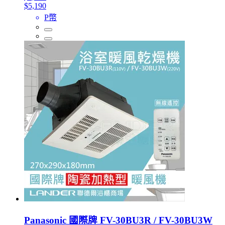
$5,190
P幣
Panasonic 國際牌 FV-30BU3R / FV-30BU3W