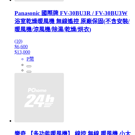
Panasonic 國際牌 FV-30BU3R / FV-30BU3W
浴室乾燥暖風機 無線遙控 原廠保固(不含安裝/
暖風機/涼風機/除濕/乾燥/烘衣)
(10)
$6,600
$13,000
P幣
樂奇 【多功能暖風機】 線控 無線 暖風機 小太