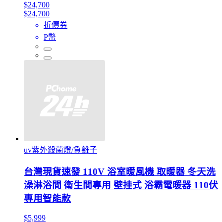
$24,700
$24,700
折價券
P幣
uv紫外殺菌燈/負離子
台灣現貨速發 110V 浴室暖風機 取暖器 冬天洗
澡淋浴間 衛生間專用 壁挂式 浴霸電暖器 110伏
專用智能款
$5,999