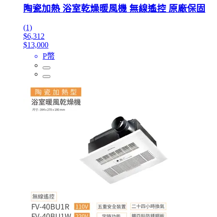
陶瓷加熱 浴室乾燥暖風機 無線遙控 原廠保固
(1)
$6,312
$13,000
P幣