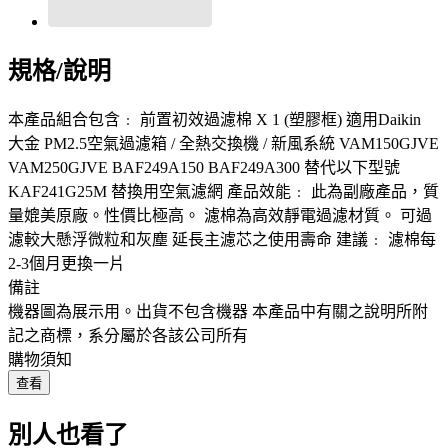
規格/說明
本產品組合包含﹕ 前置初效過濾棉 X 1 (塑膠框) 適用Daikin
大金 PM2.5空氣過濾箱 / 全熱交換機 / 新風系統 VAM150GJVE
VAM250GJVE BAF249A150 BAF249A300 替代以下型號
KAF241G25M 替換用空氣濾網 產品效能﹕ 此為副廠產品，質
量媲美原廠。性價比極高。 濾棉為高效靜電過濾材質。 可過
濾較大懸浮微粒和灰塵 延長主濾芯之使用壽命 建議﹕ 濾棉每
2-3個月更換一片
備註
機器圖為展示用。出貨不包含機器 本產品中有關之說明所附
記之商標，系分屬於各該公司所有
購物須知
查看
別人也看了