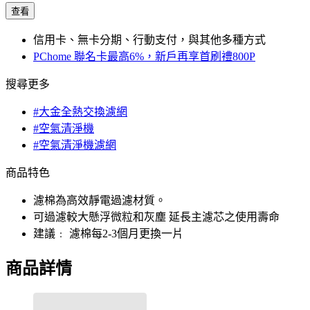
查看
信用卡、無卡分期、行動支付，與其他多種方式
PChome 聯名卡最高6%，新戶再享首刷禮800P
搜尋更多
#大金全熱交換濾網
#空氣清淨機
#空氣清淨機濾網
商品特色
濾棉為高效靜電過濾材質。
可過濾較大懸浮微粒和灰塵 延長主濾芯之使用壽命
建議﹕ 濾棉每2-3個月更換一片
商品詳情