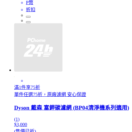
P幣
折扣
滿1件享75折
單件任選75折，原廠濾網 安心保證
Dyson 戴森 富鉀碳濾網 (BP04清淨機系列適用)
(1)
$3,000
(售價已折)