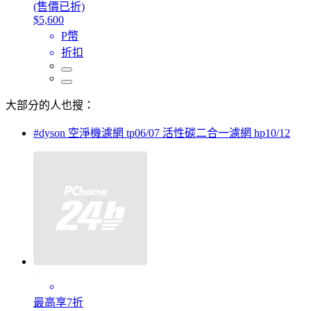
(售價已折)
$5,600
P幣
折扣
大部分的人也搜：
#dyson 空淨機濾網 tp06/07 活性碳二合一濾網 hp10/12
最高享7折