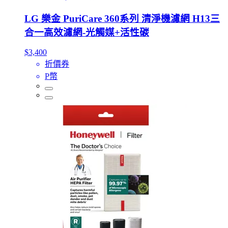
LG 樂金 PuriCare 360系列 清淨機濾網 H13三
合一高效濾網-光觸媒+活性碳
$3,400
折價券
P幣