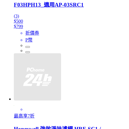
F03HPH13_適用AP-03SRC1
(3)
$500
$799
折價券
P幣
最高享7折
Honeywell 強效淨味濾網 HRF-SC1 /