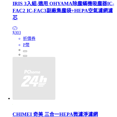
IRIS 3入組-適用 OHYAMA除塵蟎機吸塵器IC-
FAC2 IC-FAC3副廠集塵袋+HEPA空氣濾網濾
芯
(7)
$303
折價券
P幣
CHIMEI 奇美 三合一HEPA微濾淨濾網