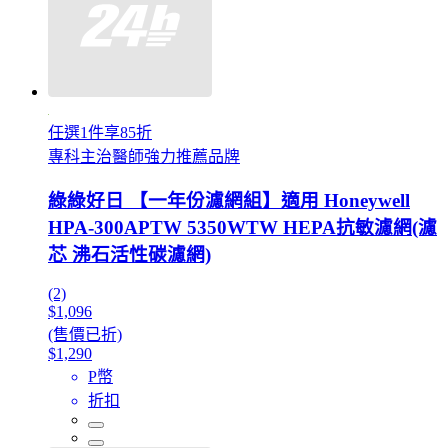
任選1件享85折
專科主治醫師強力推薦品牌
綠綠好日 【一年份濾網組】適用 Honeywell
HPA-300APTW 5350WTW HEPA抗敏濾網(濾
芯 沸石活性碳濾網)
(2)
$1,096
(售價已折)
$1,290
P幣
折扣