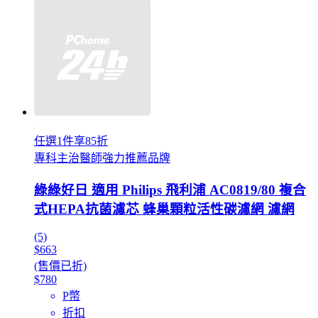
任選1件享85折
專科主治醫師強力推薦品牌
綠綠好日 適用 Philips 飛利浦 AC0819/80 複合
式HEPA抗菌濾芯 蜂巢顆粒活性碳濾網 濾網
(5)
$663
(售價已折)
$780
P幣
折扣