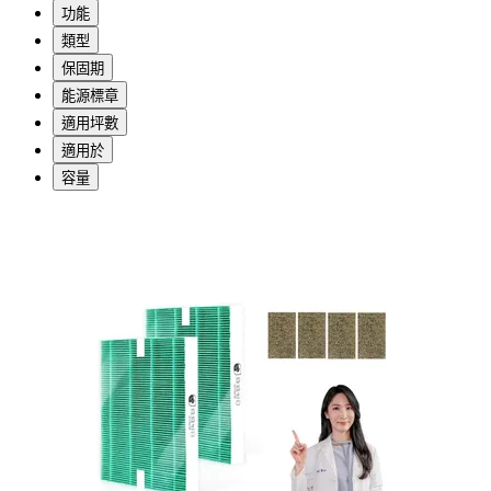
功能
類型
保固期
能源標章
適用坪數
適用於
容量