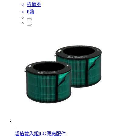
折價券
P幣
超值雙入組|LG原廠配件