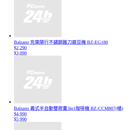
Balzano 充電隨行不鏽鋼錐刀磨豆機 BZ-EG180
$2,290
$3,090
Balzano 義式半自動雙膠囊3in1咖啡機 BZ-CCM807(橘)
$4,990
$5,990