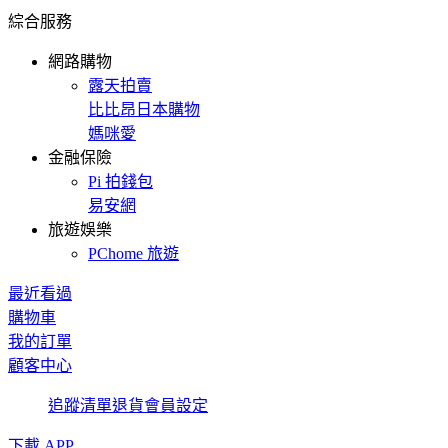
綜合服務
網路購物
露天拍賣
比比昂日本購物
媽咪愛
金融保險
Pi 拍錢包
易安網
旅遊娛樂
PChome 旅遊
最近看過
購物車
我的訂單
顧客中心
追蹤清單
退貨
會員設定
下載 APP