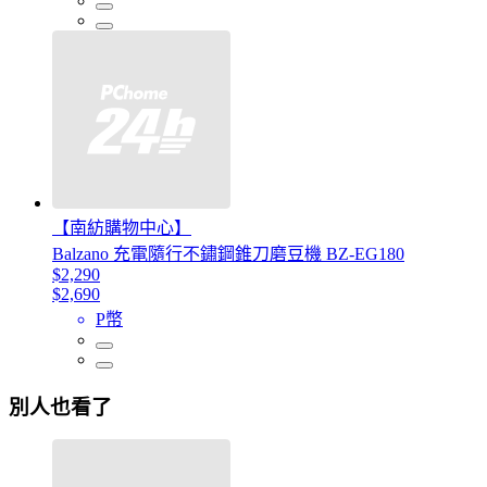
【南紡購物中心】
Balzano 充電隨行不鏽鋼錐刀磨豆機 BZ-EG180
$2,290
$2,690
P幣
別人也看了