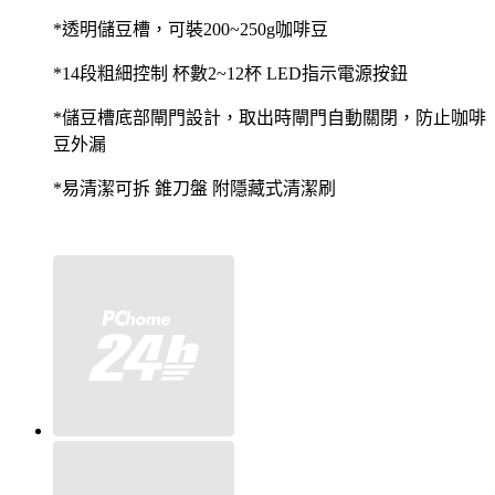
透明儲豆槽，可裝
咖啡豆
*
200~250g
段粗細控制
杯數
杯
指示電源按鈕
*14
2~12
LED
儲豆槽底部閘門設計，取出時閘門自動關閉，防止咖啡
*
豆外漏
易清潔可拆
錐刀盤
附隱藏式清潔刷
*