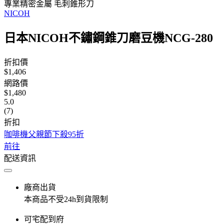
專業精密金屬 毛刺錐形刀
NICOH
日本NICOH不鏽鋼錐刀磨豆機NCG-280
折扣價
$1,406
網路價
$1,480
5.0
(7)
折扣
咖啡機父親節下殺95折
前往
配送資訊
廠商出貨
本商品不受24h到貨限制
可宅配到府