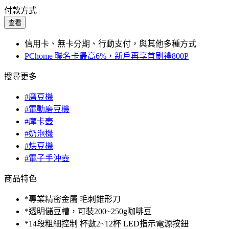
付款方式
查看
信用卡、無卡分期、行動支付，與其他多種方式
PChome 聯名卡最高6%，新戶再享首刷禮800P
搜尋更多
#磨豆機
#電動磨豆機
#摩卡壺
#奶泡機
#烘豆機
#電子手沖壺
商品特色
*專業精密金屬 毛刺錐形刀
*透明儲豆槽，可裝200~250g咖啡豆
*14段粗細控制 杯數2~12杯 LED指示電源按鈕