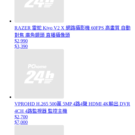
RAZER 雷蛇 Kiyo V2 X 網路攝影機 60FPS 高畫質 自動
對焦 廣角鏡頭 直播攝像頭
$2,990
$3,390
VPROHD H.265 500萬 5MP 4路4聲 HDMI 4K輸出 DVR
4CH 4路監視器 監控主機
$2,700
$7,000