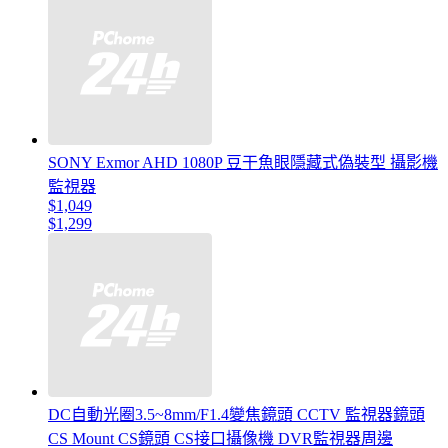
SONY Exmor AHD 1080P 豆干魚眼隱藏式偽裝型 攝影機
監視器
$1,049
$1,299
DC自動光圈3.5~8mm/F1.4變焦鏡頭 CCTV 監視器鏡頭
CS Mount CS鏡頭 CS接口攝像機 DVR監視器周邊