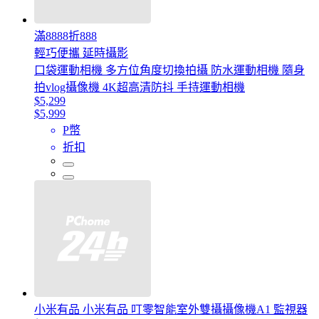
滿8888折888
輕巧便攜 延時攝影
口袋運動相機 多方位角度切換拍攝 防水運動相機 隨身
拍vlog攝像機 4K超高清防抖 手持運動相機
$5,299
$5,999
P幣
折扣
小米有品 小米有品 叮零智能室外雙攝攝像機A1 監視器