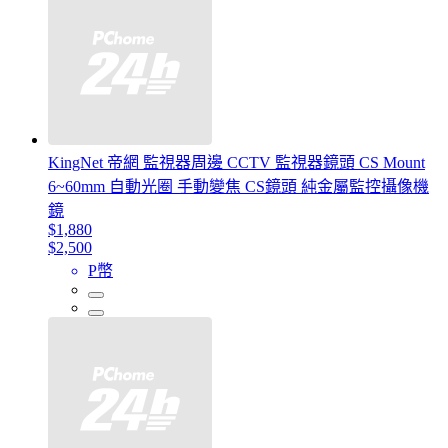
KingNet 帝網 監視器周邊 CCTV 監視器鏡頭 CS Mount
6~60mm 自動光圈 手動變焦 CS鏡頭 純金屬監控攝像機
鏡
$1,880
$2,500
P幣