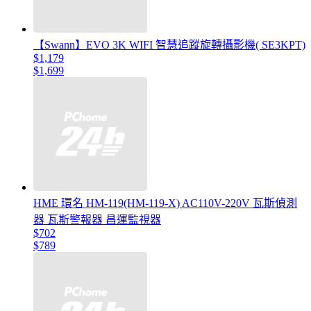
【Swann】EVO 3K WIFI 智慧追蹤旋轉攝影機( SE3KPT)
$1,179
$1,699
HME 環名 HM-119(HM-119-X) AC110V-220V 瓦斯偵測
器 瓦斯警報器 昌運監視器
$702
$789