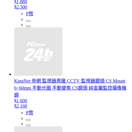
$1,880
$2,500
P幣
KingNet 帝網 監視器周邊 CCTV 監視器鏡頭 CS Mount
6~60mm 手動光圈 手動變焦 CS鏡頭 純金屬監控攝像機
鏡
$1,600
$2,160
P幣