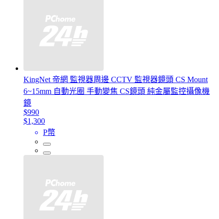
KingNet 帝網 監視器周邊 CCTV 監視器鏡頭 CS Mount
6~15mm 自動光圈 手動變焦 CS鏡頭 純金屬監控攝像機
鏡
$990
$1,300
P幣