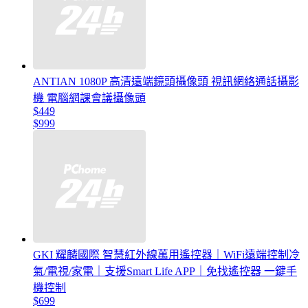
ANTIAN 1080P 高清遠端鏡頭攝像頭 視訊網絡通話攝影
機 電腦網課會議攝像頭
$449
$999
GKI 耀麟國際 智慧紅外線萬用遙控器｜WiFi遠端控制冷
氣/電視/家電｜支援Smart Life APP｜免找遙控器 一鍵手
機控制
$699