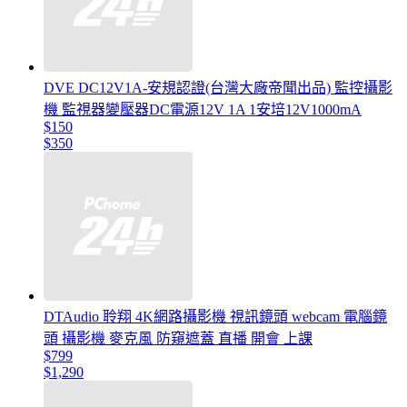
DVE DC12V1A-安規認證(台灣大廠帝聞出品) 監控攝影
機 監視器變壓器DC電源12V 1A 1安培12V1000mA
$150
$350
DTAudio 聆翔 4K網路攝影機 視訊鏡頭 webcam 電腦鏡
頭 攝影機 麥克風 防窺遮蓋 直播 開會 上課
$799
$1,290