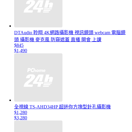
DTAudio 聆翔 4K網路攝影機 視訊鏡頭 webcam 電腦鏡
頭 攝影機 麥克風 防窺遮蓋 直播 開會 上課
$845
$1,490
全視線 TS-AHD34HP 超迷你方塊型針孔攝影機
$1,280
$3,280