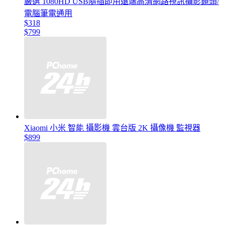
嚴選 1080HD USB隨插即用遠端高清網路視訊攝影鏡頭/
電腦筆電通用
$318
$799
Xiaomi 小米 智能 攝影機 雲台版 2K 攝像機 監視器
$899