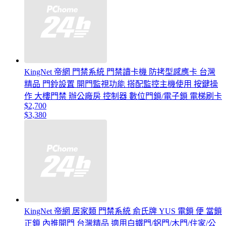
KingNet 帝網 門禁系統 門禁讀卡機 防拷型感應卡 台灣
精品 門鈴設置 開門監視功能 搭配監控主機使用 按鍵操
作 大樓門禁 辦公廠房 控制器 數位門鎖/電子鎖 電梯刷卡
$2,700
$3,380
KingNet 帝網 居家類 門禁系統 俞氏牌 YUS 電鎖 便 當鎖
正鎖 內推開門 台灣精品 適用白鐵門/鋁門/木門/住家/公