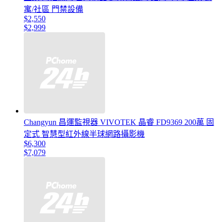
寓/社區 門禁設備
$2,550
$2,999
Changyun 昌運監視器 VIVOTEK 晶睿 FD9369 200萬 固
定式 智慧型紅外線半球網路攝影機
$6,300
$7,079