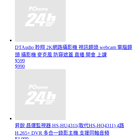
DTAudio 聆翔 2K網路攝影機 視訊鏡頭 webcam 電腦鏡
頭 攝影機 麥克風 防窺遮蓋 直播 開會 上課
$599
$990
昇銳 昌運監視器 HS-HU4311(取代HS-HQ4311) 4路
H.265+ DVR 多合一錄影主機 支援同軸音頻
$3,099