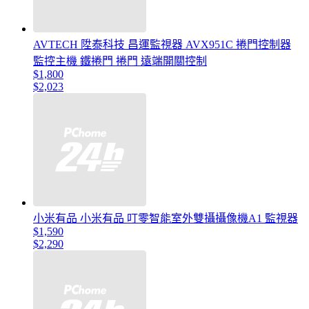
AVTECH 陞泰科技 昌運監視器 AVX951C 捲門控制器
監控主機 鐵捲門 捲門 遠端開關控制
$1,800
$2,023
小米有品 小米有品 叮零智能室外雙攝攝像機A1 監視器
$1,590
$2,290