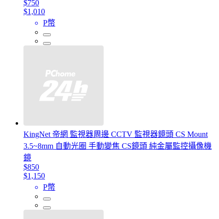
$750
$1,010
P幣
KingNet 帝網 監視器周邊 CCTV 監視器鏡頭 CS Mount
3.5~8mm 自動光圈 手動變焦 CS鏡頭 純金屬監控攝像機
鏡
$850
$1,150
P幣