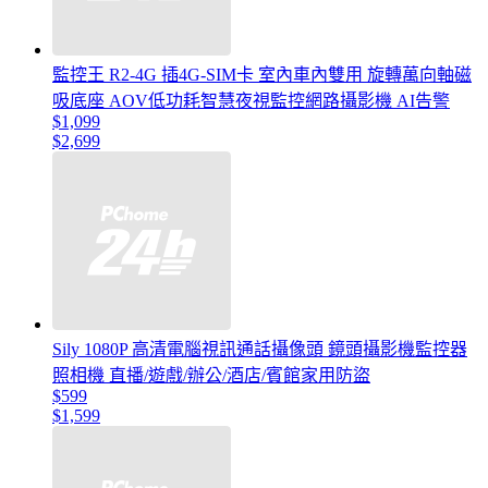
監控王 R2-4G 插4G-SIM卡 室內車內雙用 旋轉萬向軸磁
吸底座 AOV低功耗智慧夜視監控網路攝影機 AI告警
$1,099
$2,699
Sily 1080P 高清電腦視訊通話攝像頭 鏡頭攝影機監控器
照相機 直播/遊戲/辦公/酒店/賓館家用防盜
$599
$1,599