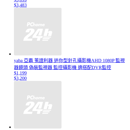
$3,483
yaba 亞霸 蒐證利器 迷你型針孔攝影機AHD 1080P 監視
器鏡頭 偽裝監視器 監控攝影機 適搭配DVR監控
$1,199
$3,200