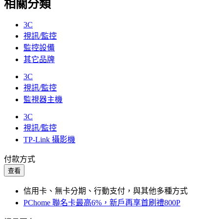
相關分類
3C
視訊/監控
監控設備
其它品牌
3C
視訊/監控
監視器主機
3C
視訊/監控
TP-Link 攝影機
付款方式
查看
信用卡、無卡分期、行動支付，與其他多種方式
PChome 聯名卡最高6%，新戶再享首刷禮800P