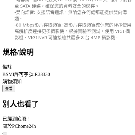
至 SATA 硬碟，確保您的資料安全的儲存。
-雙向語音: 支援語音通訊，無論您在何處都能提供雙向溝
通。
-80 Mbps影片存取頻寬: 高影片存取頻寬確保您的NVR使用
高解析度連接更多攝影機。根據實驗室測試，使用 VIGI 攝
影機、VIGI NVR 可連接總共最多 8 台 4MP 攝影機。
規格/說明
備註
BSMI許可字號:R38330
購物須知
查看
別人也看了
已經到底囉！
關於PChome24h