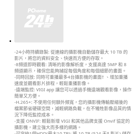
-24小時持續錄製: 從連線的攝影機自動儲存最大 10 TB 的
影片，將您的資料安全、快速而方便的存取。
-8頻道即時觀看: 清晰的影像解析度，支援高達 5MP 和 8
頻道顯示，確保您能夠捕捉每個角度和每個細節的畫面。
-同時回放: 同時可重播最多4台攝影機的畫面† 、增加重播
速度並觀看影片排程，輕鬆重播影像。
-遠端監控: VIGI app 讓您可以透過手機遠端觀看影像，操作
簡單又方便。
-H.265+: 不使用任何額外頻寬，您的攝影機傳輸壓縮後的
檔案節省硬碟空間，減輕網路負載，在不犧牲影像品質的情
況下降低監控成本。
-支援 ONVIF: 輕鬆新增 VIGI 和其他品牌支援 Onvif 協定的
攝影機，建立強大而多樣的網路。
-可容納1個HDD(最大10 TB): 將 10 TB (524 天* 影片) 儲存