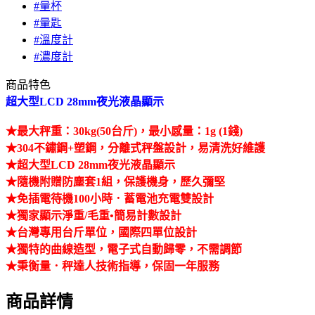
#量杯
#量匙
#溫度計
#濃度計
商品特色
超大型LCD 28mm夜光液晶顯示
★最大秤重：30kg(50台斤)，最小感量：1g (1錢)
★304不鏽鋼+塑鋼，分離式秤盤設計，易清洗好維護
★超大型LCD 28mm夜光液晶顯示
★隨機附贈防塵套1組，保護機身，歷久彌堅
★免插電待機100小時．蓄電池充電雙設計
★獨家顯示淨重/毛重•簡易計數設計
★台灣專用台斤單位，國際四單位設計
★獨特的曲線造型，電子式自動歸零，不需調節
★秉衡量．秤達人技術指導，保固一年服務
商品詳情