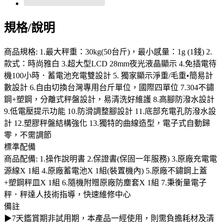
規格/說明
商品規格: 1.最大秤重：30kg(50台斤)，最小感量：1g (1錢) 2.
款式：時尚雅白 3.超大型LCD 28mm夜光液晶顯示 4.免插電待
機100小時．蓄電池充電雙設計 5. 獨家顯示淨重/毛重•簡易計
數設計 6.自由切換台灣專用台斤單位，國際四單位 7.304不鏽
鋼+塑鋼，分離式秤盤設計，易清洗好維護 8.高腳防潑水設計
9.低電壓提示功能 10.防滑調整腳設計 11.底部充電孔防潑水設
計 12.塑膠秤盤結構強化 13.獨特的曲線造型，電子式自動歸
零，不需調節
標準配備
商品配備: 1.操作說明書 2.保證書(保固一年服務) 3.原廠充電電
源線X 1組 4.原廠蓄電池X 1組(裝置機內) 5.原廠不鏽鋼上蓋
+塑鋼秤皿X 1組 6.隨機附贈原廠防塵套X 1組 7.秉衡量電子
秤．秤達人技術指導，快速維修中心
備註
▶7天鑑賞期非試用期，本產品一經使用，則需負擔耗材及清