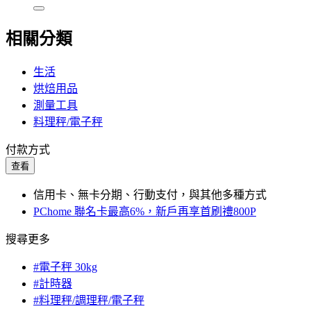
相關分類
生活
烘焙用品
測量工具
料理秤/電子秤
付款方式
查看
信用卡、無卡分期、行動支付，與其他多種方式
PChome 聯名卡最高6%，新戶再享首刷禮800P
搜尋更多
#電子秤 30kg
#計時器
#料理秤/調理秤/電子秤