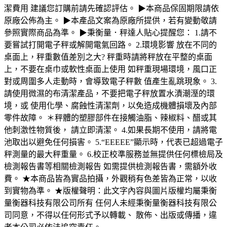
潔費用 建議您訂購前請先確認評估。 ▶本商品保固期限請依
原廠公佈為主。 ▶本產品文案為原廠所提供，若有變動敬請
參照實際商品為準。 ▶秉衡量．秤達人貼心提醒您： 1.請不
要嘗試打開電子秤或解開電氣回路。 2.環境影響 放在不同的
桌面上，秤重數值差別之大? 秤重時請將秤放在平整的桌面
上，不要在桌巾或軟性桌面上使用 如秤重現場環境，風口正
對或周圍多人走動時，會導致電子秤數 值產生亂跳現象。 3.
請使用微濕的布清潔產品，不要把電子秤放置水漬潮溼的環
境，或 使用化學、腐蝕性清潔劑，以免造成機體損壞及內部
零件故障。 ＊秤體的塑膠部件在接觸油脂、辣椒料、醋或其
他刺激性物質後， 請立即清潔。 4.如果長期不使用，請將電
池取出以避免任何損害。 5.“EEEEE”顯示時，代表已超過電子
秤測量的最大秤重量。 6.校正校準服務並無提供任何標檢局及
檢測報告書等相關檢測報告 如需提供檢測報告書，需額外收
費。 ★本商品皆為實品拍攝，外觀稍有色差皆為正常，以收
到實物為準。 ★版權聲明：此文字內容與圖片版權均屬秉衡
量衡器科技有限公司所有 任何人未經秉衡量衡器科技有限公
司同意，不得以任何形式予以轉載、 散佈、出版或傳播，違