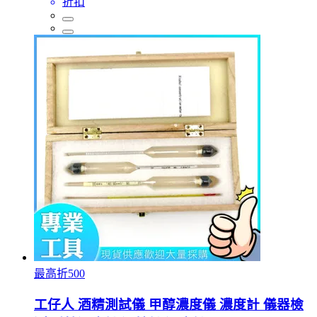
折扣
最高折500
工仔人 酒精測試儀 甲醇濃度儀 濃度計 儀器檢