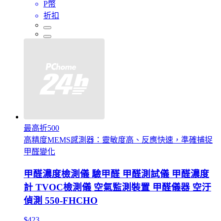
P幣
折扣
最高折500
高精度MEMS感測器：靈敏度高、反應快速，準確捕捉
甲醛變化
甲醛濃度檢測儀 驗甲醛 甲醛測試儀 甲醛濃度
計 TVOC檢測儀 空氣監測裝置 甲醛儀器 空汙
偵測 550-FHCHO
$423