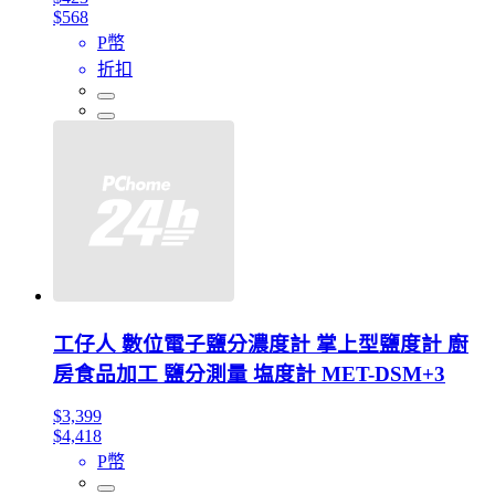
$568
P幣
折扣
工仔人 數位電子鹽分濃度計 掌上型鹽度計 廚
房食品加工 鹽分測量 塩度計 MET-DSM+3
$3,399
$4,418
P幣