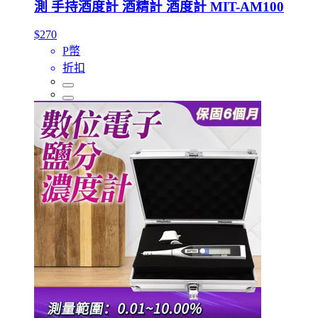
測 手持酒度計 酒精計 酒度計 MIT-AM100
$270
P幣
折扣