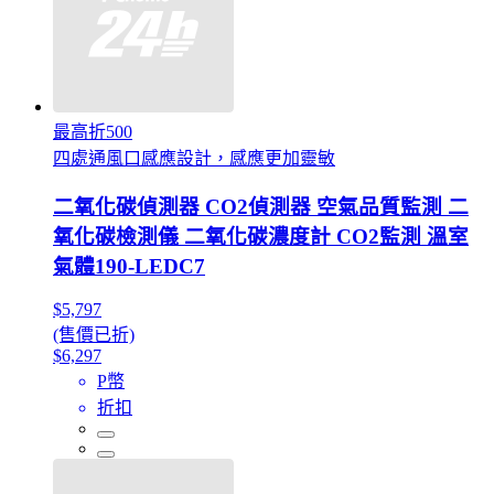
最高折500
四處通風口感應設計，感應更加靈敏
二氧化碳偵測器 CO2偵測器 空氣品質監測 二
氧化碳檢測儀 二氧化碳濃度計 CO2監測 溫室
氣體190-LEDC7
$5,797
(售價已折)
$6,297
P幣
折扣