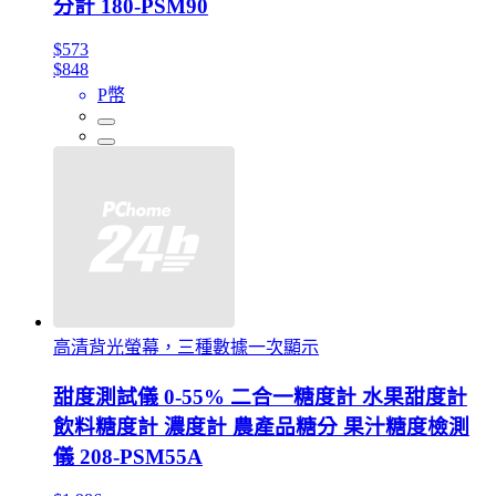
分計 180-PSM90
$573
$848
P幣
高清背光螢幕，三種數據一次顯示
甜度測試儀 0-55% 二合一糖度計 水果甜度計
飲料糖度計 濃度計 農產品糖分 果汁糖度檢測
儀 208-PSM55A