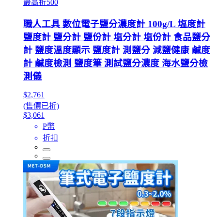
最高折500
職人工具 數位電子鹽分濃度計 100g/L 塩度計
鹽度計 鹽分計 鹽份計 塩分計 塩份計 食品鹽分
計 鹽度溫度顯示 鹽度計 測鹽分 減鹽健康 鹹度
計 鹹度檢測 鹽度筆 測試鹽分濃度 海水鹽分檢
測儀
$2,761
(售價已折)
$3,061
P幣
折扣