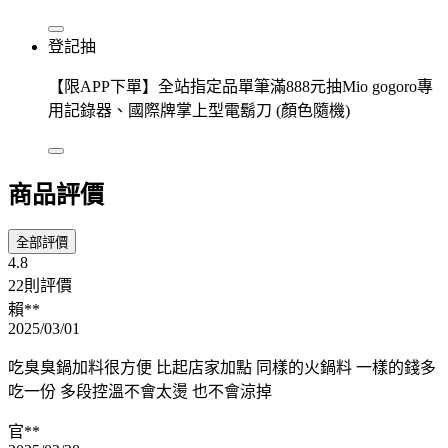
登記抽
【限APP下單】全站指定品單筆滿888元抽Mio gogoro專
用記錄器、國際牌掌上型電鬍刀 (顏色隨機)
商品評價
全部評價
4.8
22則評價
賴**
2025/03/01
吃臭臭鍋加料很方便 比起店家加點 同樣的火鍋料 一樣的錢多
吃一份 多段控溫不會太燙 也不會涼掉
官**