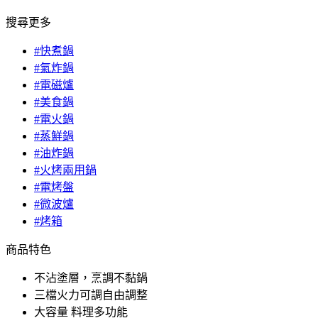
搜尋更多
#快煮鍋
#氣炸鍋
#電磁爐
#美食鍋
#電火鍋
#蒸鮮鍋
#油炸鍋
#火烤兩用鍋
#電烤盤
#微波爐
#烤箱
商品特色
不沾塗層，烹調不黏鍋
三檔火力可調自由調整
大容量 料理多功能