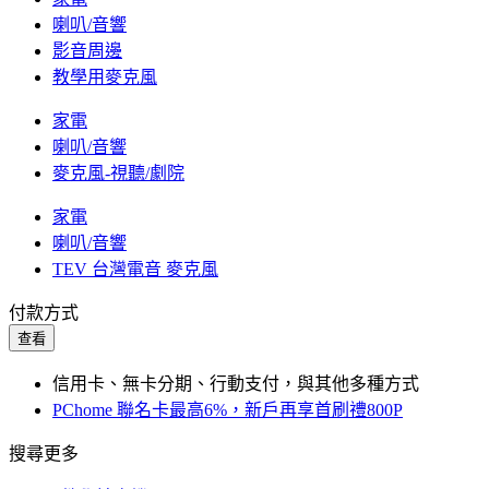
喇叭/音響
影音周邊
教學用麥克風
家電
喇叭/音響
麥克風-視聽/劇院
家電
喇叭/音響
TEV 台灣電音 麥克風
付款方式
查看
信用卡、無卡分期、行動支付，與其他多種方式
PChome 聯名卡最高6%，新戶再享首刷禮800P
搜尋更多