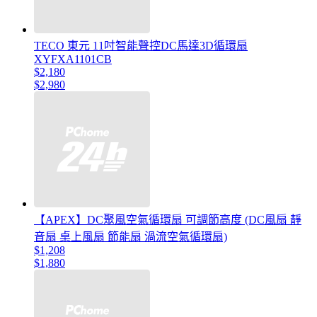
TECO 東元 11吋智能聲控DC馬達3D循環扇
XYFXA1101CB
$2,180
$2,980
【APEX】DC聚風空氣循環扇 可調節高度 (DC風扇 靜
音扇 桌上風扇 節能扇 渦流空氣循環扇)
$1,208
$1,880