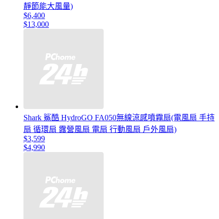
靜節能大風量)
$6,400
$13,000
Shark 鯊酷 HydroGO FA050無線涼感噴霧扇(電風扇 手持
扇 循環扇 露營風扇 電扇 行動風扇 戶外風扇)
$3,599
$4,990