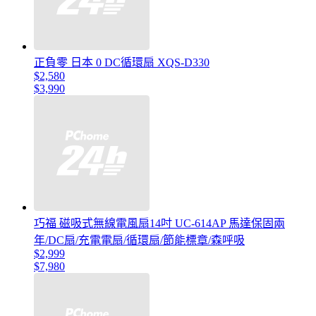
正負零 日本 0 DC循環扇 XQS-D330
$2,580
$3,990
巧福 磁吸式無線電風扇14吋 UC-614AP 馬達保固兩
年/DC扇/充電電扇/循環扇/節能標章/森呼吸
$2,999
$7,980