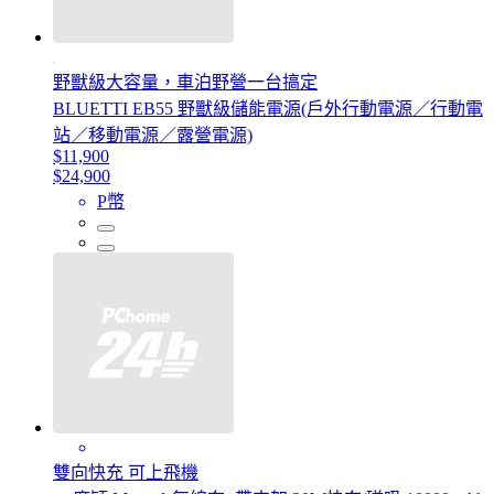
野獸級大容量，車泊野營一台搞定
BLUETTI EB55 野獸級儲能電源(戶外行動電源／行動電
站／移動電源／露營電源)
$11,900
$24,900
P幣
雙向快充 可上飛機