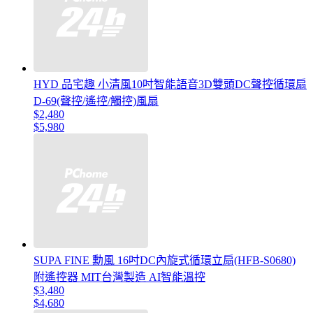
HYD 品宅趣 小清風10吋智能語音3D雙頭DC聲控循環扇
D-69(聲控/遙控/觸控)風扇
$2,480
$5,980
SUPA FINE 勳風 16吋DC內旋式循環立扇(HFB-S0680)
附遙控器 MIT台灣製造 AI智能溫控
$3,480
$4,680