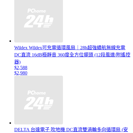
Wildex Wildex可充電循環風扇｜28h超強續航無線充電
DC直流 16dB極靜音 360度全方位擺頭 (12段風速/附遙控
器)
$2,588
$2,980
DELTA 台達電子 吹地機 DC直流雙渦輪多向循環扇 (安