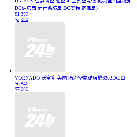
UNIFUN 智慧聲控/遙控3D立式空氣循環扇(全角度擺頭
DC循環扇 靜音循環扇 DC變頻 電風扇)
$1,399
$2,990
VORNADO 沃拿多 美國 渦流空氣循環機6303DC/白
$6,846
$7,000