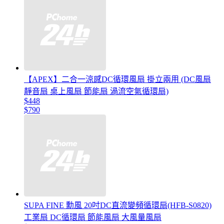
【APEX】二合一涼感DC循環風扇 掛立兩用 (DC風扇
靜音扇 桌上風扇 節能扇 渦流空氣循環扇)
$448
$790
SUPA FINE 勳風 20吋DC直流變頻循環扇(HFB-S0820)
工業扇 DC循環扇 節能風扇 大風量風扇