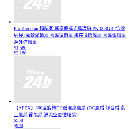
Pro Kamping 領航家 搖擺便攜式循環扇 PK-068GB (含收
納袋).露營渦輪扇 帳篷循環扇 遙控循環風扇 帳篷電風扇
戶外涼風扇
$1,580
$2,180
【APEX】360度旋轉DC循環桌風扇 (DC風扇 靜音扇 桌
上風扇 節能扇 渦流空氣循環扇)
$558
$990