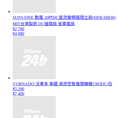
SUPA FINE 勳風 20吋DC直流變頻循環立扇(HFB-S0830)
MIT台灣製造 DC循環扇 省電風扇
$2,790
$4,980
VORNADO 沃拿多 美國 渦流空氣循環機機5303DC/白
$5,290
$7,400