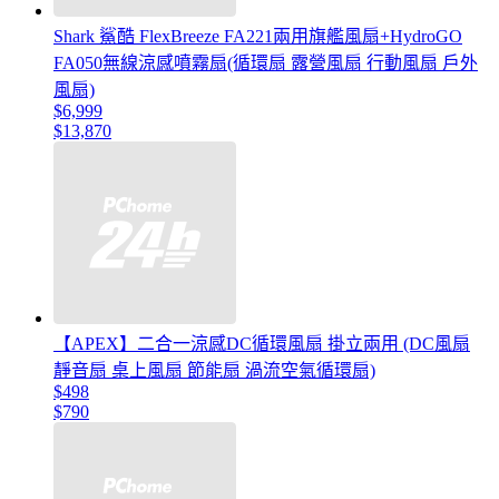
Shark 鯊酷 FlexBreeze FA221兩用旗艦風扇+HydroGO
FA050無線涼感噴霧扇(循環扇 露營風扇 行動風扇 戶外
風扇)
$6,999
$13,870
【APEX】二合一涼感DC循環風扇 掛立兩用 (DC風扇
靜音扇 桌上風扇 節能扇 渦流空氣循環扇)
$498
$790