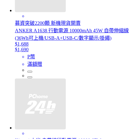
募資突破2200顆 新機現貨開賣
ANKER A1638 行動電源 10000mAh 45W 自帶伸縮線
(36Wh可上機/USB-A+USB-C/數字顯示/掛繩)
$1,688
$1,690
P幣
滿額贈