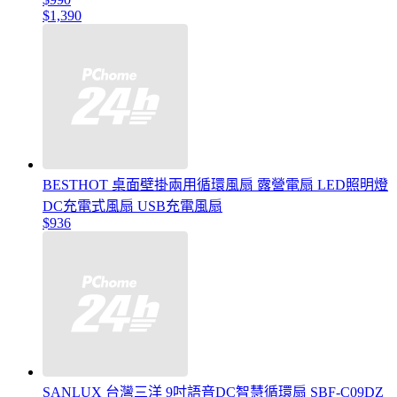
$1,390
BESTHOT 桌面壁掛兩用循環風扇 露營電扇 LED照明燈
DC充電式風扇 USB充電風扇
$936
SANLUX 台灣三洋 9吋語音DC智慧循環扇 SBF-C09DZ