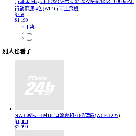
sp 廣穎 Magsafe無線充+帶支架 20W快充/磁吸 10000mAh
行動電源-4色(WP10) 可上飛機
$758
$1,199
P幣
別人也看了
NWT 威技 11吋DC直流變頻3D循環扇(WCF-12P5)
$1,388
$3,990