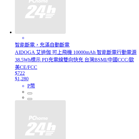
智能斷電，充滿自動斷電
AIDOGA 艾迪伽 可上飛機 10000mAh 智能斷電行動電源
38.5Wh標示 PD充電線雙向快充 台灣BSMI/中國CCC/歐
美CE/FCC
$722
$1,280
P幣