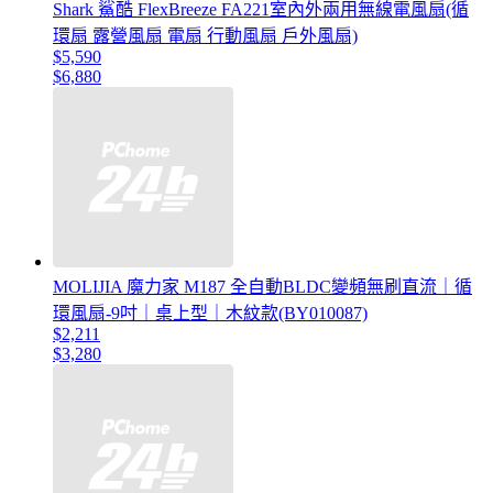
Shark 鯊酷 FlexBreeze FA221室內外兩用無線電風扇(循
環扇 露營風扇 電扇 行動風扇 戶外風扇)
$5,590
$6,880
MOLIJIA 魔力家 M187 全自動BLDC變頻無刷直流｜循
環風扇-9吋｜桌上型｜木紋款(BY010087)
$2,211
$3,280