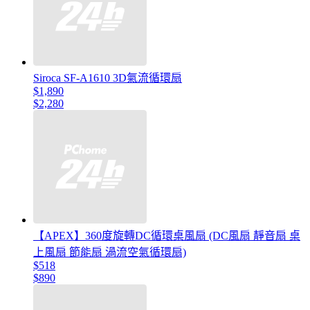
Siroca SF-A1610 3D氣流循環扇
$1,890
$2,280
【APEX】360度旋轉DC循環桌風扇 (DC風扇 靜音扇 桌
上風扇 節能扇 渦流空氣循環扇)
$518
$890