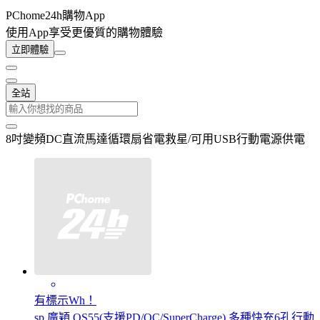
PChome24h購物App
使用App享受更優質的購物體驗
立即體驗
全站
8吋變頻DC直流馬達循環扇省電救星/可用USB行動電源供電
有標示Wh！
sp 廣穎 QS55(支援PD/QC/SuperCharge) 多種快充6孔行動