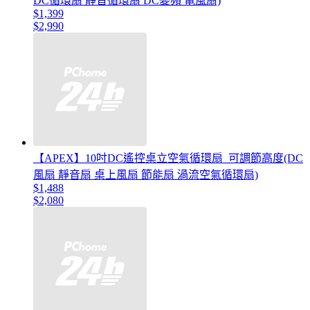
DC循環扇 靜音循環扇 DC變頻 電風扇)
$1,399
$2,990
【APEX】10吋DC遙控桌立空氣循環扇_可調節高度(DC
風扇 靜音扇 桌上風扇 節能扇 渦流空氣循環扇)
$1,488
$2,080