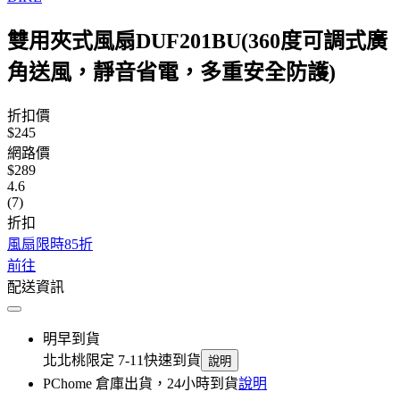
雙用夾式風扇DUF201BU(360度可調式廣
角送風，靜音省電，多重安全防護)
折扣價
$245
網路價
$289
4.6
(7)
折扣
風扇限時85折
前往
配送資訊
明早到貨
北北桃限定 7-11快速到貨
說明
PChome 倉庫出貨，24小時到貨
說明