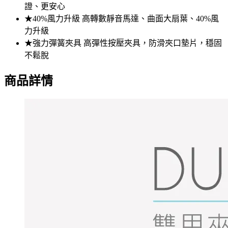
證、更安心
★40%風力升級 高轉數靜音馬達、曲面大扇葉、40%風
力升級
★強力彈簧夾具 高彈性按壓夾具，防滑夾口墊片，穩固
不鬆脫
商品詳情