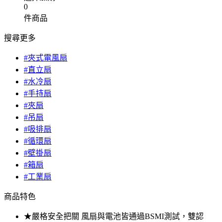
0
件商品
搜尋更多
#夾式電風扇
#直立扇
#水冷扇
#手持扇
#夾扇
#吊扇
#吸排扇
#循環扇
#壁掛扇
#箱扇
#工業扇
商品特色
★嚴格安全把關 風扇與電池皆通過BSMI測試，雙認