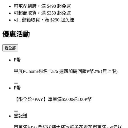
可宅配到府，滿 $490 起免運
可超商取貨，滿 $350 起免運
可 i 郵箱取貨，滿 $290 起免運
優惠活動
看全部
P幣
星展PChome聯名卡8/6 週四加碼回饋P幣2% (無上限)
P幣
【限全盈+PAY】單筆滿$5000送100P幣
登記送
單筆滿$350 登記送特大杯冰梔子花青茶單筆滿350元送