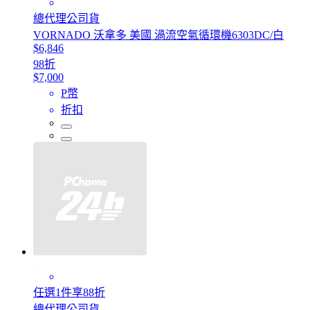
總代理公司貨
VORNADO 沃拿多 美國 渦流空氣循環機6303DC/白
$6,846
98折
$7,000
P幣
折扣
任選1件享88折
總代理公司貨