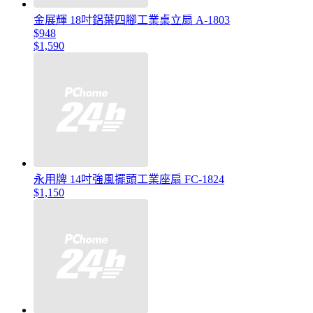
金展輝 18吋鋁葉四腳工業桌立扇 A-1803
$948
$1,590
永用牌 14吋強風擺頭工業座扇 FC-1824
$1,150