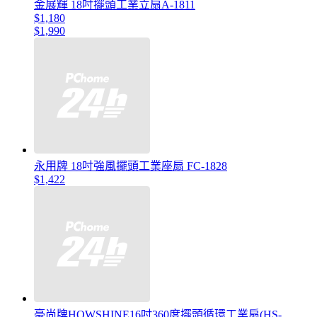
金展輝 18吋擺頭工業立扇A-1811
$1,180
$1,990
永用牌 18吋強風擺頭工業座扇 FC-1828
$1,422
豪尚牌HOWSHINE16吋360度擺頭循環工業扇(HS-