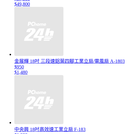
$49,800
金展輝 18吋 三段速鋁葉四腳工業立扇/電風扇 A-1803
$950
$1,480
中央興 18吋高效速工業立扇 F-183