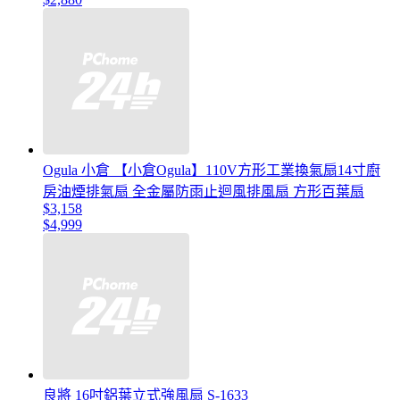
Ogula 小倉 【小倉Ogula】110V方形工業換氣扇14寸廚
房油煙排氣扇 全金屬防雨止迴風排風扇 方形百葉扇
$3,158
$4,999
良將 16吋鋁葉立式強風扇 S-1633