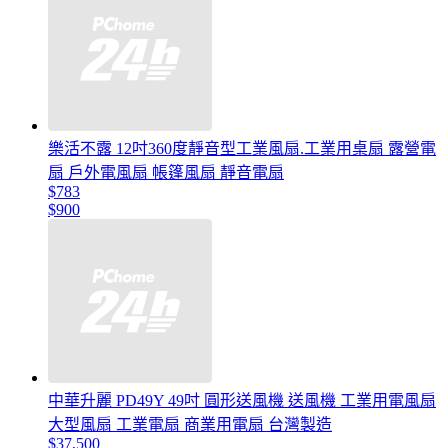
樂活不露 12吋360度靜音型工業風扇.工業用桌扇 露營電
扇 戶外電風扇 帳篷風扇 靜音電扇
$783
$900
中華升麗 PD49Y 49吋 圓形送風機 送風機 工業用電風扇
大型風扇 工業電扇 商業用電扇 台灣製造
$37,500