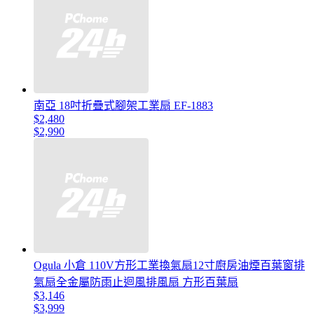
南亞 18吋折疊式腳架工業扇 EF-1883
$2,480
$2,990
Ogula 小倉 110V方形工業換氣扇12寸廚房油煙百葉窗排
氣扇全金屬防雨止迴風排風扇 方形百葉扇
$3,146
$3,999