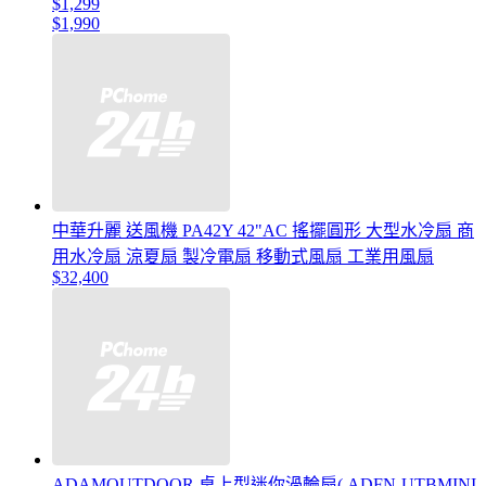
$1,299
$1,990
中華升麗 送風機 PA42Y 42"AC 搖擺圓形 大型水冷扇 商
用水冷扇 涼夏扇 製冷電扇 移動式風扇 工業用風扇
$32,400
ADAMOUTDOOR 桌上型迷你渦輪扇( ADFN-UTBMINI