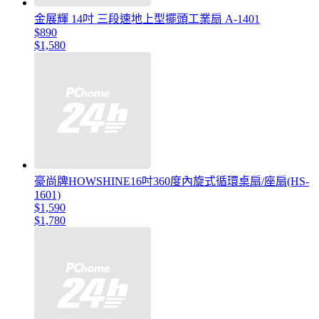
金展輝 14吋 三段速地上型擺頭工業扇 A-1401
$890
$1,580
豪尚牌HOWSHINE16吋360度內旋式循環桌扇/座扇(HS-
1601)
$1,590
$1,780