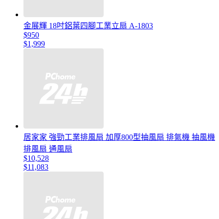
金展輝 18吋鋁葉四腳工業立扇 A-1803
$950
$1,999
居家家 強勁工業排風扇 加厚800型抽風扇 排氣機 抽風機
排風扇 通風扇
$10,528
$11,083