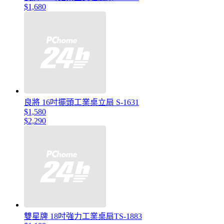
$1,680
良將 16吋擺頭工業桌立扇 S-1631
$1,580
$2,290
雙星牌 18吋強力工業桌扇TS-1883