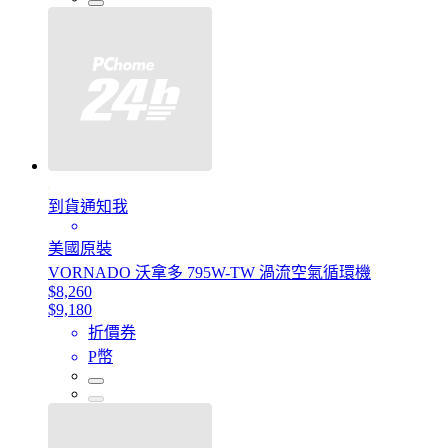
到貨通知我
美國原裝
VORNADO 沃拿多 795W-TW 渦流空氣循環機
$8,260
$9,180
折價券
P幣