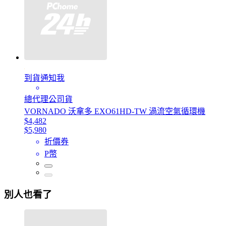
到貨通知我
總代理公司貨
VORNADO 沃拿多 EXO61HD-TW 渦流空氣循環機
$4,482
$5,980
折價券
P幣
別人也看了