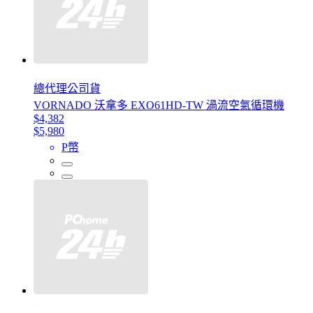
總代理公司貨
VORNADO 沃拿多 EXO61HD-TW 渦流空氣循環機
$4,382
$5,980
P幣