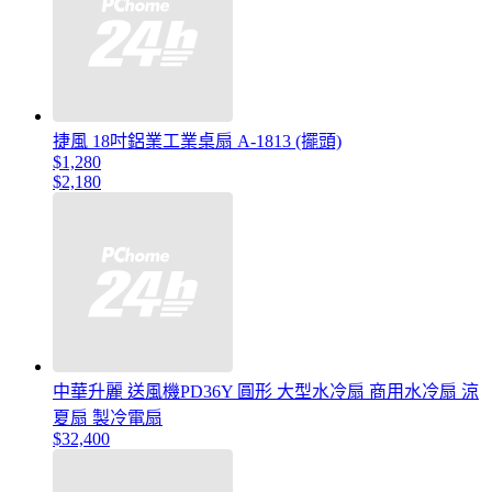
捷風 18吋鋁業工業桌扇 A-1813 (擺頭)
$1,280
$2,180
中華升麗 送風機PD36Y 圓形 大型水冷扇 商用水冷扇 涼
夏扇 製冷電扇
$32,400