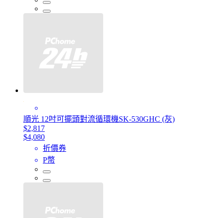
順光 12吋可擺頭對流循環機SK-530GHC (灰)
$2,817
$4,080
折價券
P幣