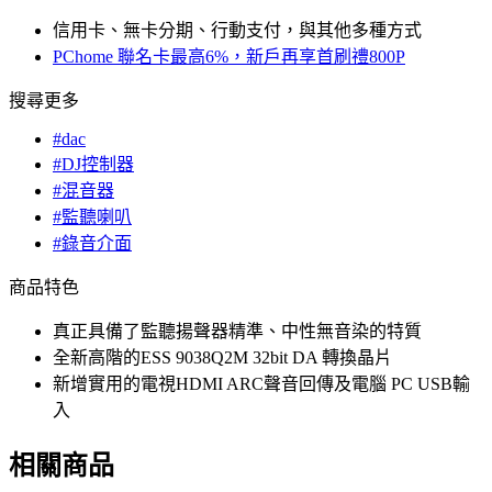
信用卡、無卡分期、行動支付，與其他多種方式
PChome 聯名卡最高6%，新戶再享首刷禮800P
搜尋更多
#dac
#DJ控制器
#混音器
#監聽喇叭
#錄音介面
商品特色
真正具備了監聽揚聲器精準、中性無音染的特質
全新高階的ESS 9038Q2M 32bit DA 轉換晶片
新增實用的電視HDMI ARC聲音回傳及電腦 PC USB輸
入
相關商品