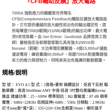
『CFB輔助反饋』放大電路
7000A 強勁推力的關鍵是世界聞名
CFB(Complementary Feedback)輔助反饋放大電路設
計，它可提供優越的放大線性和出色的輸出穩定性，提
供每聲道70W(8歐姆)/110W(4歐姆)的輸出功率，最大電
流9安培負載。由 Jan Ertner（audiolab 品牌首席工程
師）嚴格指定全新開發客製化具有強大250VA的
Noratel（箭豬）大功率環形變壓器，4個15,000uF儲能
濾波電容，總容量達60,000uF，保證7000A對揚聲器強
有力的推力與控制力，同時具有出色寬廣的動態範圍。
規格/說明
型 號： EVO 4.1 型 式：2音路•書架 箱體設計：低音下反射 驅
動單體：高音30x60mm AMT 中音/低音 5吋雙向黑編織Kevlar
錐盆 建議功率：25 ~100W 標準阻抗：8Ω 靈敏度：87 dB 頻率
響應：64Hz~22KHz 低頻延伸(-6dB)：55Hz 分頻點：2.9KHz
尺寸mm(高*寬*深)：335×210×330(含網罩10mm，喇叭端子