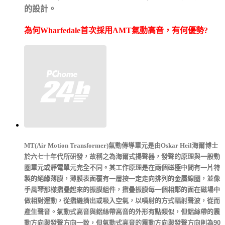
的設計。
為何
Wharfedale
首次採用
AMT
氣動高音，有何優勢
?
MT
(Air Motion Transformer)
氣動傳導單元是由
Oskar Heil
海爾博士
於六七十年代所研發，故稱之為海爾式揚聲器，發聲的原理與一般動
圈單元或靜電單元完全不同。其工作原理是在兩個磁極中間有一片特
製的絕緣薄膜，薄膜表面覆有一層按一定走向排列的金屬線圈，並像
手風琴那樣摺疊起來的振膜組件，摺疊振膜每一個相鄰的面在磁場中
做相對運動，從摺縫擠出或吸入空氣，以噴射的方式輻射聲波，從而
產生聲音。氣動式高音與鋁絲帶高音的外形有點類似，但鋁絲帶的震
動方向與發聲方向一致，但氣動式高音的震動方向與發聲方向則為
90