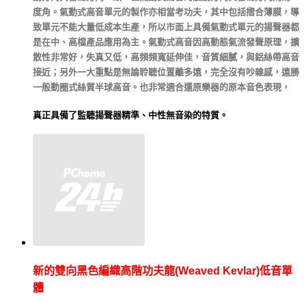
度角。氣動式高音單元的製作亦相當考功夫，其中包括摺合薄膜，導
致單元不能大量低成本生產，所以市面上具備氣動式單元的揚聲器都
是在中、高檔產品應用為主。氣動式高音因高動態氣流發聲原理，擴
散性非常好，失真又低，高頻頻寬延伸佳，音質細膩，與鋁絲帶高音
接近；另外一大重點是無論聆聽位置離多遠，完全沒有吵雜感，遠勝
一般動圈式絲質半球高音。也非常適合還原樂器的原本音色表現，
真正具備了監聽揚聲器精準、中性無音染的特質。
新的雙向黑色編織高階功夫龍
(Weaved Kevlar)
低音單
體