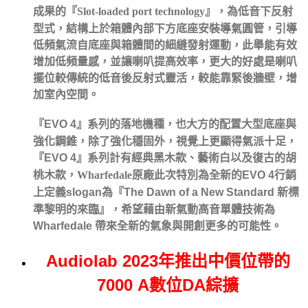
成果的
『
Slot-loaded port technology
』
，
為低音下反射
型式
，結構上於箱體內部下方底座安裝導氣圓管，引導
低頻氣流自底座與箱體間的細縫發射運動，此舉能有效
增加低頻量感，並讓喇叭提高效率，更大的好處是喇叭
擺位較傳統的低音後反射式靈活，較能靠緊後牆壁，增
加室內空間。
『
EVO 4
』系列的落地機種，也大方的配置大型底座與
強化鋼錐，除了強化穩固外，視覺上更顯得氣派十足，
『
EVO 4
』系列計有經典黑木款、藝術白以及復古的胡
桃木款，
Wharfedale
原廠此次特別為全新的
EVO 4
行銷
上定義
slogan
為『
The Dawn of a New Standard
新標
準黎明的來臨
』，希望藉由新氣動高音單體技術為
Wharfedale
帶來全新的氣象與開創更多的可能性。
Audiolab 2023年推出中價位帶的
7000 A數位DA綜擴