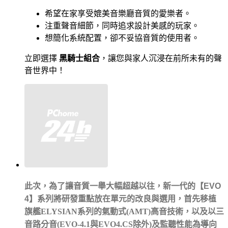
希望在家享受媲美音樂廳音質的愛樂者。
注重聲音細節，同時追求設計美感的玩家。
想簡化系統配置，卻不妥協音質的使用者。
立即選擇
黑騎士組合
，讓您與家人沉浸在前所未有的聲
音世界中！
此次，為了讓音質一舉大幅超越以往，新一代的【
EVO
4
】系列將研發重點放在單元的改良與選用，首先移植
旗艦
ELYSIAN
系列的氣動式
(AMT)
高音技術，以及以三
音路分音
(EVO-4.1
與
EVO4.CS
除外
)
及監聽性能為導向