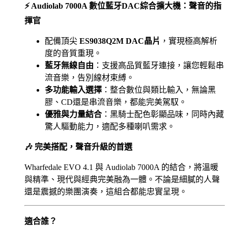
⚡
Audiolab 7000A
數位藍牙
DAC
綜合擴大機：聲音的指
揮官
配備頂尖
ES9038Q2M DAC
晶片
，實現極高解析
度的音質重現。
藍牙無線自由
：支援高品質藍牙連接，讓您輕鬆串
流音樂，告別線材束縛。
多功能輸入選擇
：整合數位與類比輸入，無論黑
膠、
CD
還是串流音樂，都能完美駕馭。
優雅與力量結合
：黑騎士配色彰顯品味，同時內藏
驚人驅動能力，適配多種喇叭需求。
🎶
完美搭配，聲音升級的首選
Wharfedale EVO 4.1
與
Audiolab 7000A
的結合，將溫暖
與精準、現代與經典完美融為一體。不論是細膩的人聲
還是震撼的樂團演奏，這組合都能忠實呈現。
適合誰？