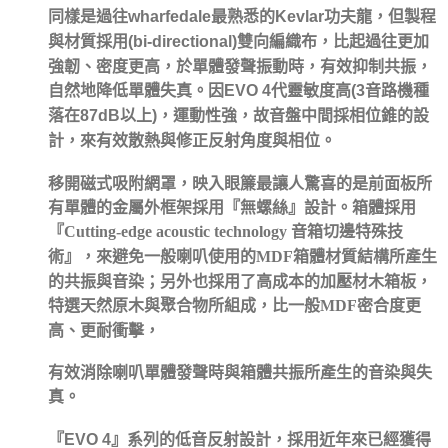
同樣是過往
wharfedale
最熟悉的
Kevlar
功夫龍，但製程
與材質採用
(bi-directional)
雙向編織布，比起過往更加
強韌、密度更高，
於單體發聲振動時，
有效抑制共振，
自然地降低單體失真
。因
EVO 4
代靈敏度高
(3
音路機種
落在
87dB
以上
)
，運動性強，故音盤中間採相位錐的設
計，來有效散熱與修正反射角度與相位。
移開磁式吸附網罩，映入眼簾最讓人驚喜的是前面板所
有單體的金屬外框架採用『無螺絲』設計。
箱體採用
『
Cutting-edge acoustic technology
音箱切邊特殊技
術』，來避免一般喇叭使用的
MDF
箱體材質結構所產生
的共振與音染；另外也採用了高成本的加壓材木箱板，
特選天然原木與聚合物所組成，比一般
MDF
密合度更
高、更耐衝擊，
有效消除喇叭單體發聲時與箱體共振所產生的音染與失
真。
『
EVO 4
』系列的低音反射設計，採用近年來已經獲得