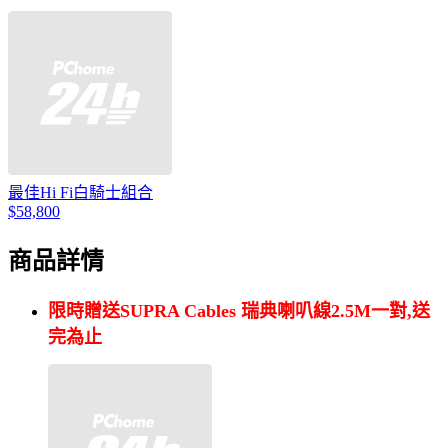
最佳Hi Fi白騎士組合
$58,800
商品詳情
限時贈送
SUPRA Cables
瑞典喇叭線
2.5M
一對
,
送
完為止