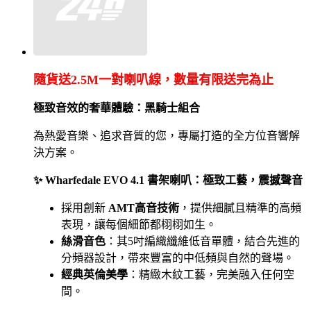
隨貨送2.5M一對喇叭線，數量有限送完為止
極致音效的奢華體驗：黑騎士組合
為熱愛音樂、追求音質的您，專屬打造的全方位音響解
決方案。
✨
Wharfedale EVO 4.1
書架喇叭：極致工藝，震撼聲音
採用創新
AMT
高音技術
，提供細膩且精準的高頻
表現，讓每個細節都栩栩如生。
絲滑音色
：其
5
吋編織纖維低音單體，結合先進的
分頻器設計，帶來豐富的中低頻與自然的聲場。
經典英倫美學
：精緻木紋工藝，完美融入任何空
間。