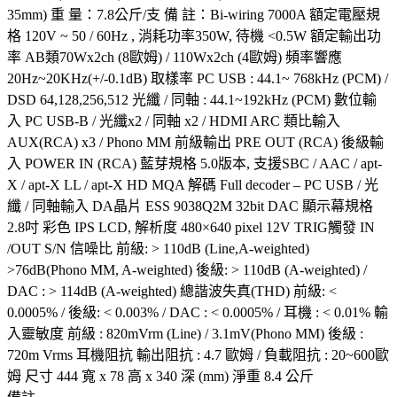
35mm) 重 量：7.8公斤/支 備 註：Bi-wiring 7000A 額定電壓規
格 120V ~ 50 / 60Hz , 消耗功率350W, 待機 <0.5W 額定輸出功
率 AB類70Wx2ch (8歐姆) / 110Wx2ch (4歐姆) 頻率響應
20Hz~20KHz(+/-0.1dB) 取樣率 PC USB : 44.1~ 768kHz (PCM) /
DSD 64,128,256,512 光纖 / 同軸 : 44.1~192kHz (PCM) 數位輸
入 PC USB-B / 光纖x2 / 同軸 x2 / HDMI ARC 類比輸入
AUX(RCA) x3 / Phono MM 前級輸出 PRE OUT (RCA) 後級輸
入 POWER IN (RCA) 藍芽規格 5.0版本, 支援SBC / AAC / apt-
X / apt-X LL / apt-X HD MQA 解碼 Full decoder – PC USB / 光
纖 / 同軸輸入 DA晶片 ESS 9038Q2M 32bit DAC 顯示幕規格
2.8吋 彩色 IPS LCD, 解析度 480×640 pixel 12V TRIG觸發 IN
/OUT S/N 信噪比 前級: > 110dB (Line,A-weighted)
>76dB(Phono MM, A-weighted) 後級: > 110dB (A-weighted) /
DAC : > 114dB (A-weighted) 總諧波失真(THD) 前級: <
0.0005% / 後級: < 0.003% / DAC : < 0.0005% / 耳機 : < 0.01% 輸
入靈敏度 前級 : 820mVrm (Line) / 3.1mV(Phono MM) 後級 :
720m Vrms 耳機阻抗 輸出阻抗 : 4.7 歐姆 / 負載阻抗 : 20~600歐
姆 尺寸 444 寬 x 78 高 x 340 深 (mm) 淨重 8.4 公斤