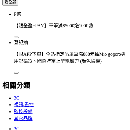
看全部
P幣
【限全盈+PAY】單筆滿$5000送100P幣
登記抽
【限APP下單】全站指定品單筆滿888元抽Mio gogoro專
用記錄器、國際牌掌上型電鬍刀 (顏色隨機)
相關分類
3C
視訊/監控
監控設備
其它品牌
3C