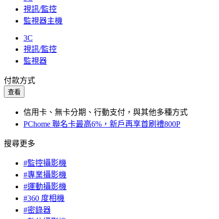
視訊/監控
監視器主機
3C
視訊/監控
監視器
付款方式
查看
信用卡、無卡分期、行動支付，與其他多種方式
PChome 聯名卡最高6%，新戶再享首刷禮800P
搜尋更多
#監控攝影機
#專業攝影機
#運動攝影機
#360 度相機
#密錄器